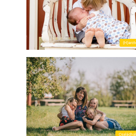
(H)arct
Családhá