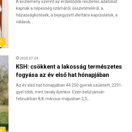
A közlemény szerint az érdeklődők részletes adatokat
kapnak a népesség számáról, összetételéről, a
házasságkötések, a bejegyzett élettársi kapcsolatok, a
válások,…
ér
2020.07.24.
KSH: csökkent a lakosság természetes
fogyása az év első hat hónapjában
Az év első hat hónapjában 44 250 gyerek született, 2291-
gyel több, mint tavaly ilyenkor. Ezen belül január-
februárban 8,8, március-májusban 2,3,…
ló