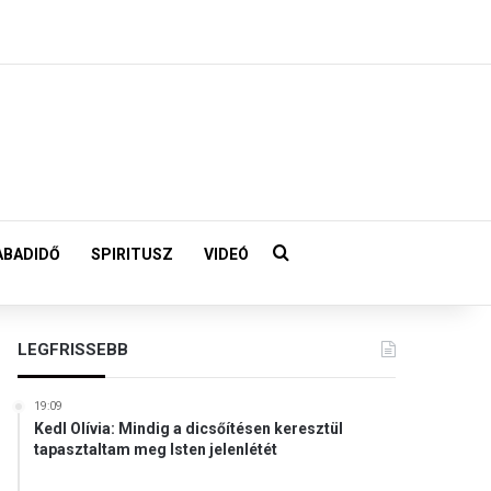
Keresés:
ABADIDŐ
SPIRITUSZ
VIDEÓ
LEGFRISSEBB
19:09
Kedl Olívia: Mindig a dicsőítésen keresztül
tapasztaltam meg Isten jelenlétét