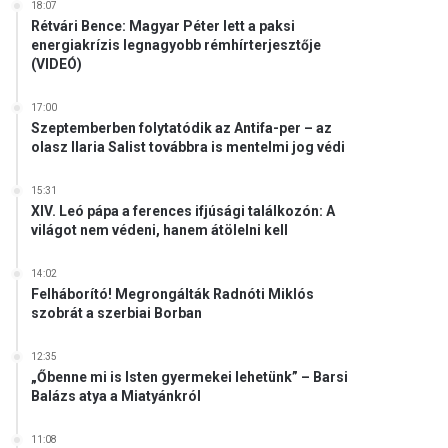
18:07
Rétvári Bence: Magyar Péter lett a paksi
energiakrízis legnagyobb rémhírterjesztője
(VIDEÓ)
17:00
Szeptemberben folytatódik az Antifa-per – az
olasz Ilaria Salist továbbra is mentelmi jog védi
15:31
XIV. Leó pápa a ferences ifjúsági találkozón: A
világot nem védeni, hanem átölelni kell
14:02
Felháborító! Megrongálták Radnóti Miklós
szobrát a szerbiai Borban
12:35
„Őbenne mi is Isten gyermekei lehetünk” – Barsi
Balázs atya a Miatyánkról
11:08