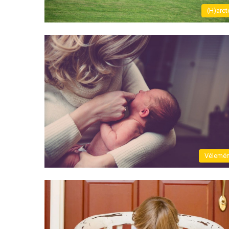
(H)arct
Vélemé