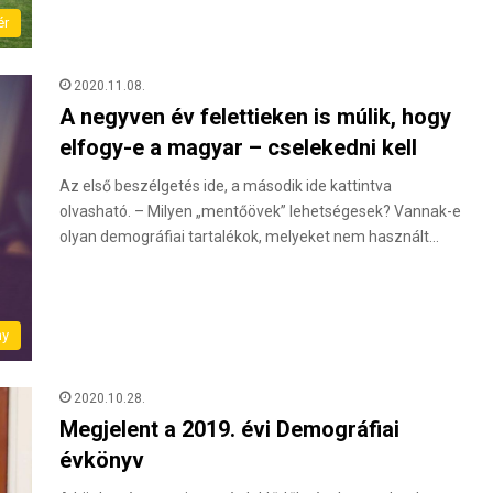
ér
2020.11.08.
A negyven év felettieken is múlik, hogy
elfogy-e a magyar – cselekedni kell
Az első beszélgetés ide, a második ide kattintva
olvasható. – Milyen „mentőövek” lehetségesek? Vannak-e
olyan demográfiai tartalékok, melyeket nem használt…
ny
2020.10.28.
Megjelent a 2019. évi Demográfiai
évkönyv