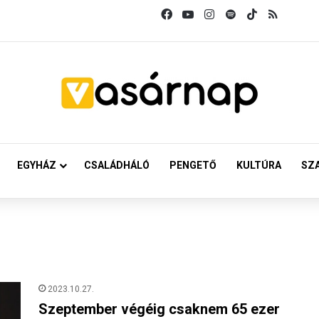
Facebook
YouTube
Instagram
Spotify
TikTok
RSS
EGYHÁZ
CSALÁDHÁLÓ
PENGETŐ
KULTÚRA
SZ
2023.10.27.
Szeptember végéig csaknem 65 ezer