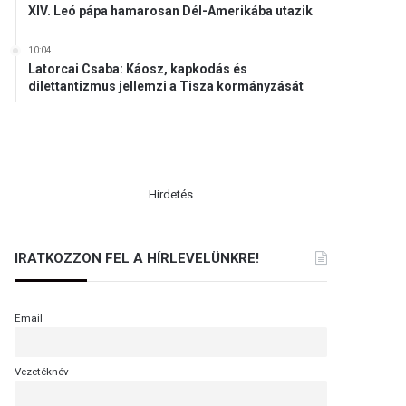
XIV. Leó pápa hamarosan Dél-Amerikába utazik
10:04
Latorcai Csaba: Káosz, kapkodás és
dilettantizmus jellemzi a Tisza kormányzását
.
Hirdetés
IRATKOZZON FEL A HÍRLEVELÜNKRE!
Email
Vezetéknév