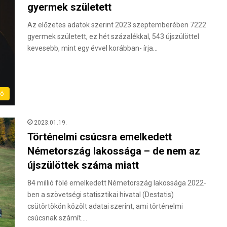
gyermek született
Az előzetes adatok szerint 2023 szeptemberében 7222
gyermek született, ez hét százalékkal, 543 újszülöttel
kevesebb, mint egy évvel korábban- írja…
ló
2023.01.19.
Történelmi csúcsra emelkedett
Németország lakossága – de nem az
újszülöttek száma miatt
84 millió fölé emelkedett Németország lakossága 2022-
ben a szövetségi statisztikai hivatal (Destatis)
csütörtökön közölt adatai szerint, ami történelmi
csúcsnak számít.…