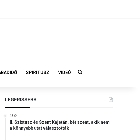
Keresés:
ABADIDŐ
SPIRITUSZ
VIDEÓ
LEGFRISSEBB
13:04
II. Szixtusz és Szent Kajetán, két szent, akik nem
a könnyebb utat választották