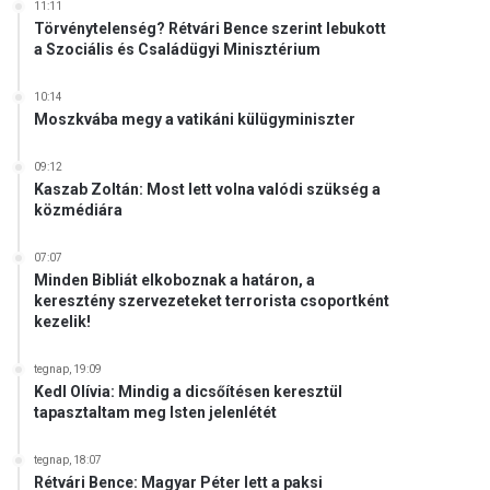
11:11
Törvénytelenség? Rétvári Bence szerint lebukott
a Szociális és Családügyi Minisztérium
10:14
Moszkvába megy a vatikáni külügyminiszter
09:12
Kaszab Zoltán: Most lett volna valódi szükség a
közmédiára
07:07
Minden Bibliát elkoboznak a határon, a
keresztény szervezeteket terrorista csoportként
kezelik!
tegnap, 19:09
Kedl Olívia: Mindig a dicsőítésen keresztül
tapasztaltam meg Isten jelenlétét
tegnap, 18:07
Rétvári Bence: Magyar Péter lett a paksi