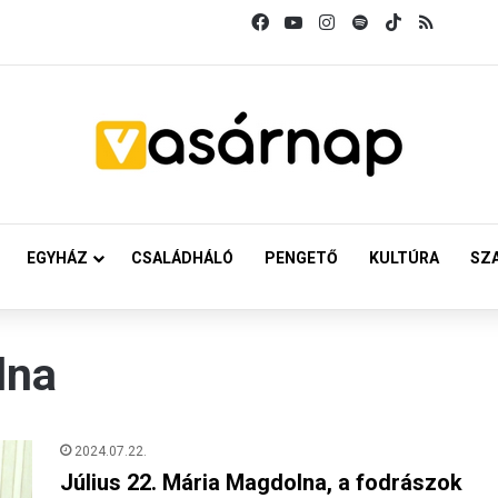
Facebook
YouTube
Instagram
Spotify
TikTok
RSS
EGYHÁZ
CSALÁDHÁLÓ
PENGETŐ
KULTÚRA
SZ
lna
2024.07.22.
Július 22. Mária Magdolna, a fodrászok