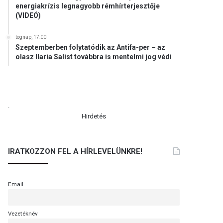
energiakrízis legnagyobb rémhírterjesztője
(VIDEÓ)
tegnap, 17:00
Szeptemberben folytatódik az Antifa-per – az
olasz Ilaria Salist továbbra is mentelmi jog védi
.
Hirdetés
IRATKOZZON FEL A HÍRLEVELÜNKRE!
Email
Vezetéknév