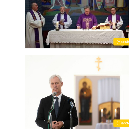
(H)arct
(H)arct