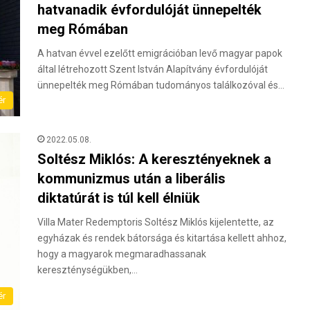
hatvanadik évfordulóját ünnepelték
meg Rómában
A hatvan évvel ezelőtt emigrációban levő magyar papok
által létrehozott Szent István Alapítvány évfordulóját
ünnepelték meg Rómában tudományos találkozóval és…
ér
2022.05.08.
Soltész Miklós: A keresztényeknek a
kommunizmus után a liberális
diktatúrát is túl kell élniük
Villa Mater Redemptoris Soltész Miklós kijelentette, az
egyházak és rendek bátorsága és kitartása kellett ahhoz,
hogy a magyarok megmaradhassanak
kereszténységükben,…
ér