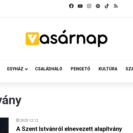
Facebook
YouTube
Instagram
Spotify
TikTok
RSS
EGYHÁZ
CSALÁDHÁLÓ
PENGETŐ
KULTÚRA
SZ
vány
2025.12.12.
A Szent Istvánról elnevezett alapítvány