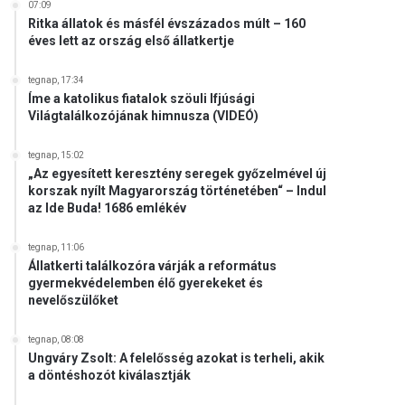
07:09
Ritka állatok és másfél évszázados múlt – 160
éves lett az ország első állatkertje
tegnap, 17:34
Íme a katolikus fiatalok szöuli Ifjúsági
Világtalálkozójának himnusza (VIDEÓ)
tegnap, 15:02
„Az egyesített keresztény seregek győzelmével új
korszak nyílt Magyarország történetében“ – Indul
az Ide Buda! 1686 emlékév
tegnap, 11:06
Állatkerti találkozóra várják a református
gyermekvédelemben élő gyerekeket és
nevelőszülőket
tegnap, 08:08
Ungváry Zsolt: A felelősség azokat is terheli, akik
a döntéshozót kiválasztják