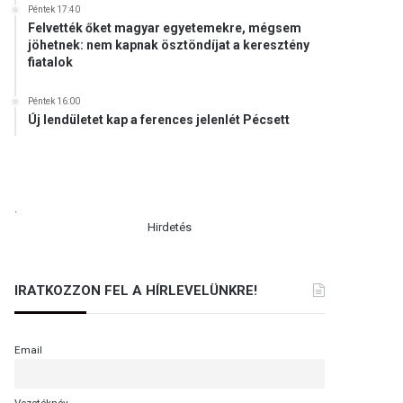
Péntek 17:40
Felvették őket magyar egyetemekre, mégsem
jöhetnek: nem kapnak ösztöndíjat a keresztény
fiatalok
Péntek 16:00
Új lendületet kap a ferences jelenlét Pécsett
.
Hirdetés
IRATKOZZON FEL A HÍRLEVELÜNKRE!
Email