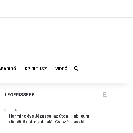
Keresés:
ABADIDŐ
SPIRITUSZ
VIDEÓ
LEGFRISSEBB
11:00
Harminc éve Jézussal az úton – jubileumi
dicsőítő esttel ad hálát Csiszér László