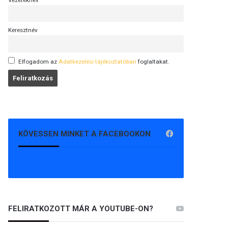
Vezetéknév
Keresztnév
Elfogadom az
Adatkezelési tájékoztatóban
foglaltakat.
KÖVESSEN MINKET A FACEBOOKON
FELIRATKOZOTT MÁR A YOUTUBE-ON?