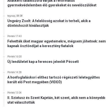
Állatkerti találkozóra várják a református
gyermekvédelemben élő gyerekeket és nevelőszülőket
tegnap, 08:08
Ungváry Zsolt: A felelősség azokat is terheli, akik a
döntéshozót kiválasztják
Péntek 17:40
Felvették őket magyar egyetemekre, mégsem jöhetnek: nem
kapnak ösztöndíjat a keresztény fiatalok
Péntek 16:00
Új lendületet kap a ferences jelenlét Pécsett
Péntek 14:28
A honfoglaláskori elithez tartozó régészeti leletegyüttes
került elő Pest megyében (VIDEÓ)
Péntek 13:04
II. Szixtusz és Szent Kajetán, két szent, akik nem a könnyebb
utat választották