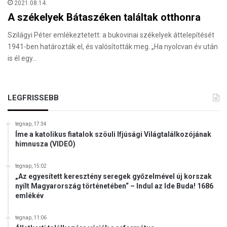
2021.08.14.
A székelyek Bátaszéken találtak otthonra
Szilágyi Péter emlékeztetett: a bukovinai székelyek áttelepítését
1941-ben határozták el, és valósították meg. „Ha nyolcvan év után
is él egy…
LEGFRISSEBB
tegnap, 17:34
Íme a katolikus fiatalok szöuli Ifjúsági Világtalálkozójának
himnusza (VIDEÓ)
tegnap, 15:02
„Az egyesített keresztény seregek győzelmével új korszak
nyílt Magyarország történetében“ – Indul az Ide Buda! 1686
emlékév
tegnap, 11:06