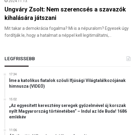
2024.11.13.
Ungváry Zsolt: Nem szerencsés a szavazók
kihalására játszani
Mit takar a demokrácia fogalma? Mi is a népuralom? Egyesek úgy
fordítják le, hogy a hatalmat a néppel kell legitimáltatni,…
LEGFRISSEBB
17:34
Íme a katolikus fiatalok szöuli Ifjúsági Világtalálkozójának
himnusza (VIDEÓ)
15:02
„Az egyesített keresztény seregek győzelmével új korszak
nyílt Magyarország történetében“ – Indul az Ide Buda! 1686
emlékév
11:06