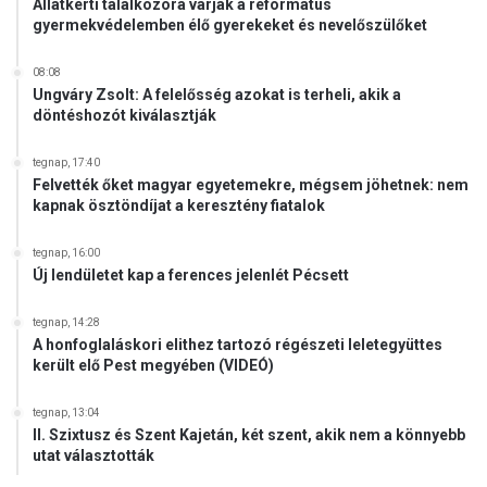
Állatkerti találkozóra várják a református
gyermekvédelemben élő gyerekeket és nevelőszülőket
08:08
Ungváry Zsolt: A felelősség azokat is terheli, akik a
döntéshozót kiválasztják
tegnap, 17:40
Felvették őket magyar egyetemekre, mégsem jöhetnek: nem
kapnak ösztöndíjat a keresztény fiatalok
tegnap, 16:00
Új lendületet kap a ferences jelenlét Pécsett
tegnap, 14:28
A honfoglaláskori elithez tartozó régészeti leletegyüttes
került elő Pest megyében (VIDEÓ)
tegnap, 13:04
II. Szixtusz és Szent Kajetán, két szent, akik nem a könnyebb
utat választották