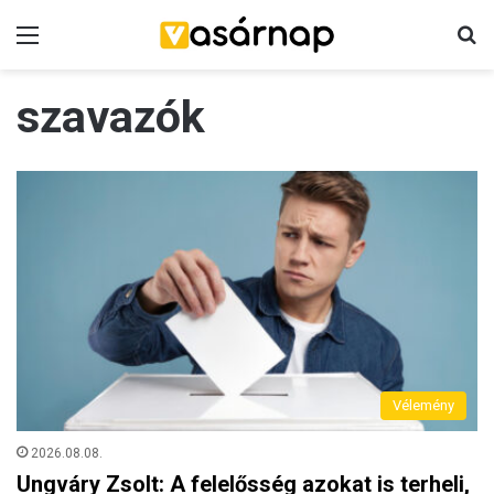
Menü
K
szavazók
Vélemény
2026.08.08.
Ungváry Zsolt: A felelősség azokat is terheli,