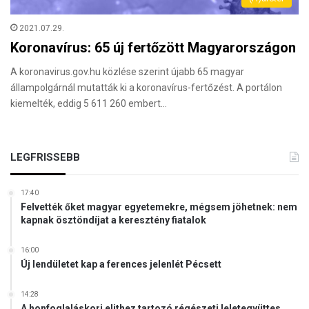
2021.07.29.
Koronavírus: 65 új fertőzött Magyarországon
A koronavirus.gov.hu közlése szerint újabb 65 magyar
állampolgárnál mutatták ki a koronavírus-fertőzést. A portálon
kiemelték, eddig 5 611 260 embert…
LEGFRISSEBB
17:40
Felvették őket magyar egyetemekre, mégsem jöhetnek: nem
kapnak ösztöndíjat a keresztény fiatalok
16:00
Új lendületet kap a ferences jelenlét Pécsett
14:28
A honfoglaláskori elithez tartozó régészeti leletegyüttes