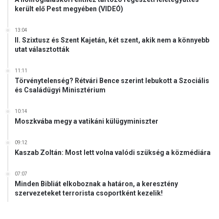
került elő Pest megyében (VIDEÓ)
13:04
II. Szixtusz és Szent Kajetán, két szent, akik nem a könnyebb
utat választották
11:11
Törvénytelenség? Rétvári Bence szerint lebukott a Szociális
és Családügyi Minisztérium
10:14
Moszkvába megy a vatikáni külügyminiszter
09:12
Kaszab Zoltán: Most lett volna valódi szükség a közmédiára
07:07
Minden Bibliát elkoboznak a határon, a keresztény
szervezeteket terrorista csoportként kezelik!