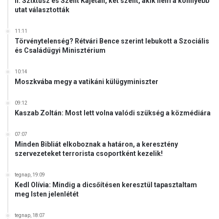
II. Szixtusz és Szent Kajetán, két szent, akik nem a könnyebb
utat választották
11:11
Törvénytelenség? Rétvári Bence szerint lebukott a Szociális
és Családügyi Minisztérium
10:14
Moszkvába megy a vatikáni külügyminiszter
09:12
Kaszab Zoltán: Most lett volna valódi szükség a közmédiára
07:07
Minden Bibliát elkoboznak a határon, a keresztény
szervezeteket terrorista csoportként kezelik!
tegnap, 19:09
Kedl Olívia: Mindig a dicsőítésen keresztül tapasztaltam
meg Isten jelenlétét
tegnap, 18:07