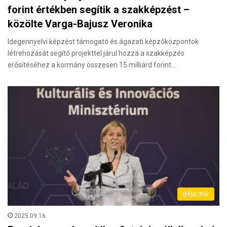
forint értékben segítik a szakképzést –
közölte Varga-Bajusz Veronika
Idegennyelvi képzést támogató és ágazati képzőközpontok
létrehozását segítő projekttel járul hozzá a szakképzés
erősítéséhez a kormány összesen 15 milliárd forint…
(H)arctér
2025.09.16.