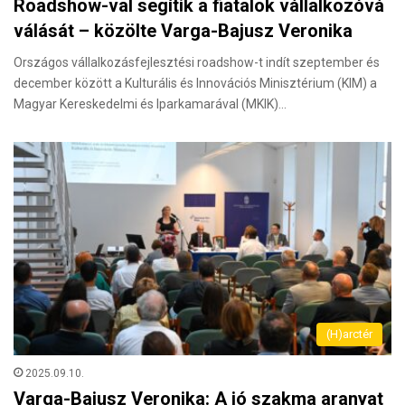
Roadshow-val segítik a fiatalok vállalkozóvá
válását – közölte Varga-Bajusz Veronika
Országos vállalkozásfejlesztési roadshow-t indít szeptember és
december között a Kulturális és Innovációs Minisztérium (KIM) a
Magyar Kereskedelmi és Iparkamarával (MKIK)…
(H)arctér
2025.09.10.
Varga-Bajusz Veronika: A jó szakma aranyat