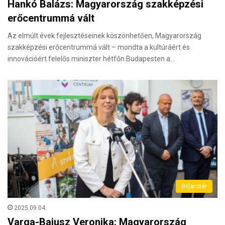
Hankó Balázs: Magyarország szakképzési
erőcentrummá vált
Az elmúlt évek fejlesztéseinek köszönhetően, Magyarország
szakképzési erőcentrummá vált – mondta a kultúráért és
innovációért felelős miniszter hétfőn Budapesten a…
(H)arctér
2025.09.04.
Varga-Bajusz Veronika: Magyarország