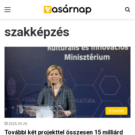
Menü
K
szakképzés
(H)arctér
2025.09.29.
További két projekttel összesen 15 milliárd