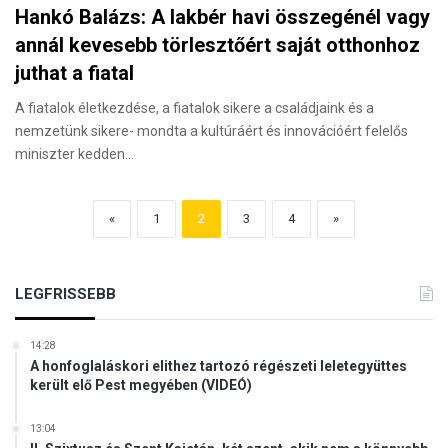
Hankó Balázs: A lakbér havi összegénél vagy
annál kevesebb törlesztőért saját otthonhoz
juthat a fiatal
A fiatalok életkezdése, a fiatalok sikere a családjaink és a
nemzetünk sikere- mondta a kultúráért és innovációért felelős
miniszter kedden…
«
1
2
3
4
»
LEGFRISSEBB
14:28
A honfoglaláskori elithez tartozó régészeti leletegyüttes
került elő Pest megyében (VIDEÓ)
13:04