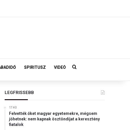
Keresés:
ABADIDŐ
SPIRITUSZ
VIDEÓ
LEGFRISSEBB
17:40
Felvették őket magyar egyetemekre, mégsem
jöhetnek: nem kapnak ösztöndíjat a keresztény
fiatalok