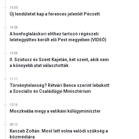
16:00
Új lendületet kap a ferences jelenlét Pécsett
14:28
A honfoglaláskori elithez tartozó régészeti
leletegyüttes került elő Pest megyében (VIDEÓ)
13:04
II. Szixtusz és Szent Kajetán, két szent, akik nem
a könnyebb utat választották
11:11
Törvénytelenség? Rétvári Bence szerint lebukott
a Szociális és Családügyi Minisztérium
10:14
Moszkvába megy a vatikáni külügyminiszter
09:12
Kaszab Zoltán: Most lett volna valódi szükség a
közmédiára