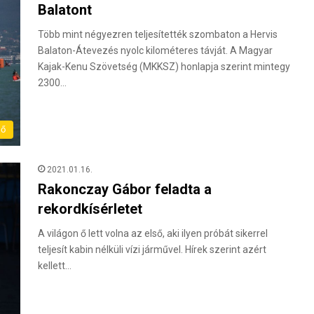
Balatont
Több mint négyezren teljesítették szombaton a Hervis
Balaton-Átevezés nyolc kilométeres távját. A Magyar
Kajak-Kenu Szövetség (MKKSZ) honlapja szerint mintegy
2300…
dő
2021.01.16.
Rakonczay Gábor feladta a
rekordkísérletet
A világon ő lett volna az első, aki ilyen próbát sikerrel
teljesít kabin nélküli vízi járművel. Hírek szerint azért
kellett…