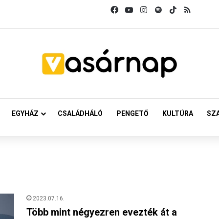
Facebook
YouTube
Instagram
Spotify
TikTok
RSS
EGYHÁZ
CSALÁDHÁLÓ
PENGETŐ
KULTÚRA
SZ
2023.07.16.
Több mint négyezren evezték át a