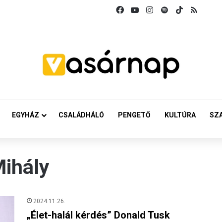
Facebook
YouTube
Instagram
Spotify
TikTok
RSS
EGYHÁZ
CSALÁDHÁLÓ
PENGETŐ
KULTÚRA
SZ
ihály
2024.11.26.
„Élet-halál kérdés” Donald Tusk