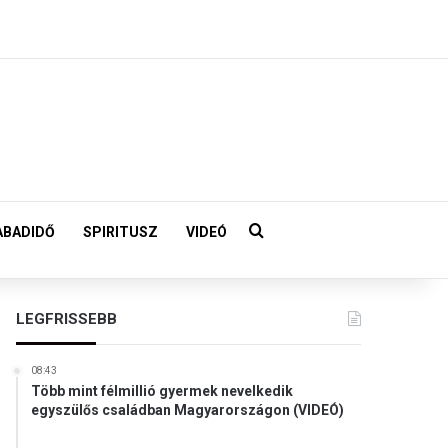
Keresés:
ABADIDŐ
SPIRITUSZ
VIDEÓ
LEGFRISSEBB
08:43
Több mint félmillió gyermek nevelkedik
egyszülős családban Magyarországon (VIDEÓ)