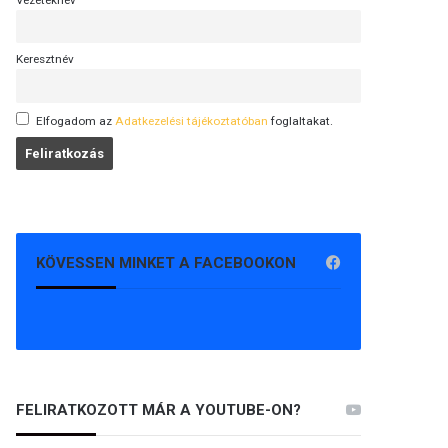
Vezetéknév
Keresztnév
Elfogadom az
Adatkezelési tájékoztatóban
foglaltakat.
KÖVESSEN MINKET A FACEBOOKON
FELIRATKOZOTT MÁR A YOUTUBE-ON?