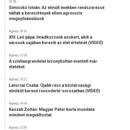
07:05
Simicskó István: Az elmúlt években rendszeressé
váltak a keresztények elleni agresszív
megnyilvánulások
tegnap, 18:35
XIV. Leó pápa: Imádkozzunk azokért, akik a
városok zajában keresik az élet értelmét (VIDEÓ)
tegnap, 17:00
A szívhangrendelet bizonyítottan mentett már
életeket
tegnap, 15:21
Latorcai Csaba: Újabb rész a köztársasági
elnököt kereső roncsderbi-sorozatban (VIDEÓ)
tegnap, 14:04
Kaszab Zoltán: Magyar Péter kurta mondata
mindent megváltoztat
tegnap, 12:34