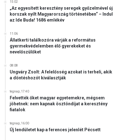
15:02
„Az egyesített keresztény seregek győzelmével új
korszak nyílt Magyarország történetében“ – Indul
az Ide Buda! 1686 emlékév
11:06
Állatkerti találkozóra várják a református
gyermekvédelemben élő gyerekeket és
nevelőszülőket
08:08
Ungváry Zsolt: A felelősség azokat is terheli, akik
a döntéshozót kiválasztják
tegnap, 17:40
Felvették őket magyar egyetemekre, mégsem
jöhetnek: nem kapnak ösztöndíjat a keresztény
fiatalok
tegnap, 16:00
Új lendületet kap a ferences jelenlét Pécsett