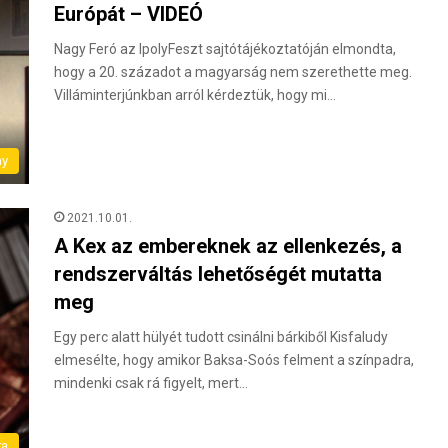
Európát – VIDEÓ
Nagy Feró az IpolyFeszt sajtótájékoztatóján elmondta,
hogy a 20. századot a magyarság nem szerethette meg.
Villáminterjúnkban arról kérdeztük, hogy mi…
ny
2021.10.01.
A Kex az embereknek az ellenkezés, a
rendszerváltás lehetőségét mutatta
meg
Egy perc alatt hülyét tudott csinálni bárkiből Kisfaludy
elmesélte, hogy amikor Baksa-Soós felment a színpadra,
mindenki csak rá figyelt, mert…
ra