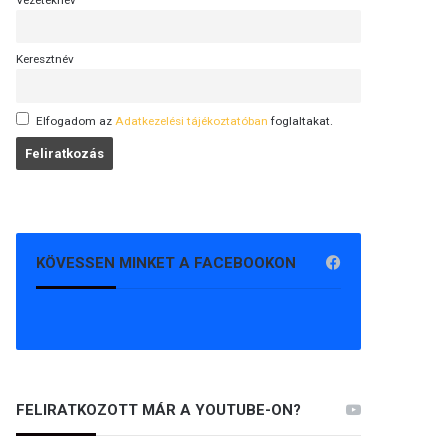
Vezetéknév
Keresztnév
Elfogadom az
Adatkezelési tájékoztatóban
foglaltakat.
KÖVESSEN MINKET A FACEBOOKON
FELIRATKOZOTT MÁR A YOUTUBE-ON?