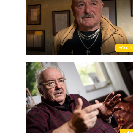
Vélemé
Kultú