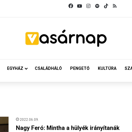
Facebook
YouTube
Instagram
Spotify
TikTok
RSS
EGYHÁZ
CSALÁDHÁLÓ
PENGETŐ
KULTÚRA
SZ
2022.06.09.
Nagy Feró: Mintha a hülyék irányítanák