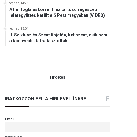
tegnap, 14:28
A honfoglaláskori elithez tartozó régészeti
leletegyüttes került elő Pest megyében (VIDEÓ)
tegnap, 13:04
II. Szixtusz és Szent Kajetán, két szent, akik nem
a könnyebb utat választották
.
Hirdetés
IRATKOZZON FEL A HÍRLEVELÜNKRE!
Email