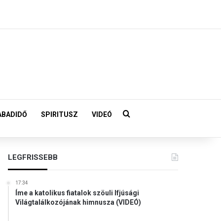
Keresés:
ABADIDŐ
SPIRITUSZ
VIDEÓ
LEGFRISSEBB
17:34
Íme a katolikus fiatalok szöuli Ifjúsági
Világtalálkozójának himnusza (VIDEÓ)