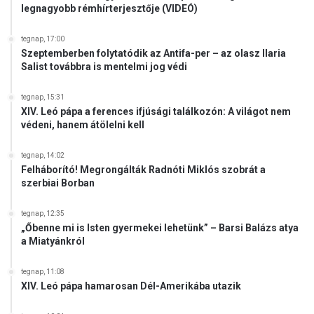
legnagyobb rémhírterjesztője (VIDEÓ)
tegnap, 17:00
Szeptemberben folytatódik az Antifa-per – az olasz Ilaria
Salist továbbra is mentelmi jog védi
tegnap, 15:31
XIV. Leó pápa a ferences ifjúsági találkozón: A világot nem
védeni, hanem átölelni kell
tegnap, 14:02
Felháborító! Megrongálták Radnóti Miklós szobrát a
szerbiai Borban
tegnap, 12:35
„Őbenne mi is Isten gyermekei lehetünk” – Barsi Balázs atya
a Miatyánkról
tegnap, 11:08
XIV. Leó pápa hamarosan Dél-Amerikába utazik