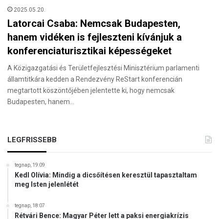
2025.05.20.
Latorcai Csaba: Nemcsak Budapesten,
hanem vidéken is fejleszteni kívánjuk a
konferenciaturisztikai képességeket
A Közigazgatási és Területfejlesztési Minisztérium parlamenti
államtitkára kedden a Rendezvény ReStart konferencián
megtartott köszöntőjében jelentette ki, hogy nemcsak
Budapesten, hanem…
LEGFRISSEBB
tegnap, 19:09
Kedl Olívia: Mindig a dicsőítésen keresztül tapasztaltam
meg Isten jelenlétét
tegnap, 18:07
Rétvári Bence: Magyar Péter lett a paksi energiakrízis