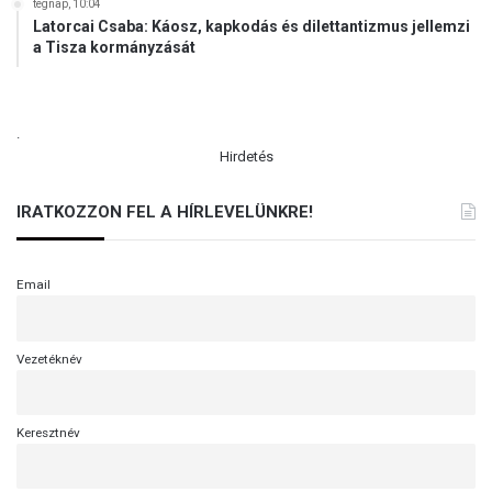
tegnap, 10:04
Latorcai Csaba: Káosz, kapkodás és dilettantizmus jellemzi
a Tisza kormányzását
.
Hirdetés
IRATKOZZON FEL A HÍRLEVELÜNKRE!
Email
Vezetéknév
Keresztnév