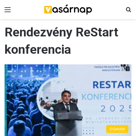
Menü
K
Rendezvény ReStart
konferencia
(H)arctér