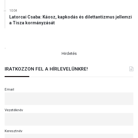
10:04
Latorcai Csaba: Káosz, kapkodás és dilettantizmus jellemzi
a Tisza kormányzását
.
Hirdetés
IRATKOZZON FEL A HÍRLEVELÜNKRE!
Email
Vezetéknév
Keresztnév