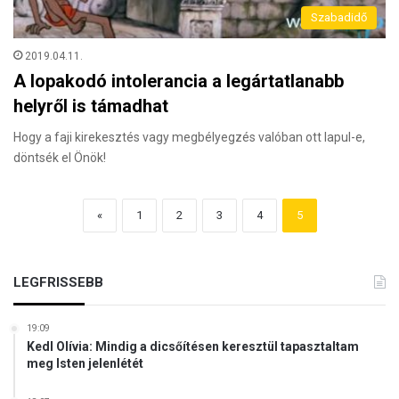
Szabadidő
2019.04.11.
A lopakodó intolerancia a legártatlanabb
helyről is támadhat
Hogy a faji kirekesztés vagy megbélyegzés valóban ott lapul-e,
döntsék el Önök!
«
1
2
3
4
5
LEGFRISSEBB
19:09
Kedl Olívia: Mindig a dicsőítésen keresztül tapasztaltam
meg Isten jelenlétét