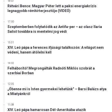
18:07
Rétvári Bence: Magyar Péter lett a paksi energiakrízis
legnagyobb rémhírterjesztője (VIDEÓ)
17:00
Szeptemberben folytatódik az Antifa-per – az olasz Ilaria
Salist továbbra is mentelmi jog védi
15:31
XIV. Leó pápa a ferences ifjúsági találkozón: A világot nem
védeni, hanem átölelni kell
14:02
Felháborító! Megrongálták Radnóti Miklós szobrát a
szerbiai Borban
12:35
„Őbenne mi is Isten gyermekei lehetünk” – Barsi Balázs atya
a Miatyánkról
11:08
XIV. Leó pápa hamarosan Dél-Amerikába utazik