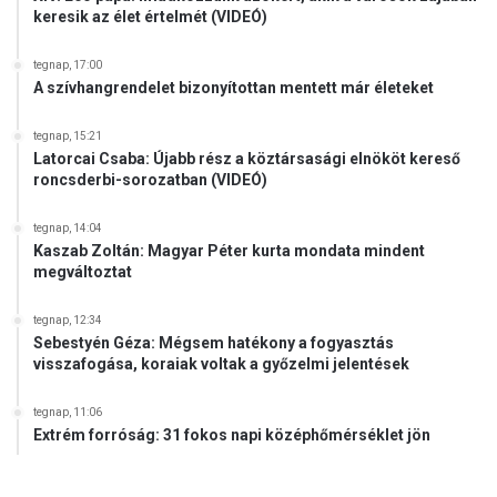
keresik az élet értelmét (VIDEÓ)
tegnap, 17:00
A szívhangrendelet bizonyítottan mentett már életeket
tegnap, 15:21
Latorcai Csaba: Újabb rész a köztársasági elnököt kereső
roncsderbi-sorozatban (VIDEÓ)
tegnap, 14:04
Kaszab Zoltán: Magyar Péter kurta mondata mindent
megváltoztat
tegnap, 12:34
Sebestyén Géza: Mégsem hatékony a fogyasztás
visszafogása, koraiak voltak a győzelmi jelentések
tegnap, 11:06
Extrém forróság: 31 fokos napi középhőmérséklet jön