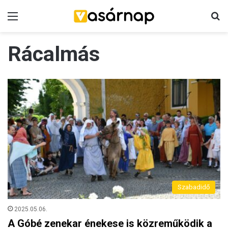
Menü
K
Rácalmás
Szabadidő
2025.05.06.
A Góbé zenekar énekese is közreműködik a