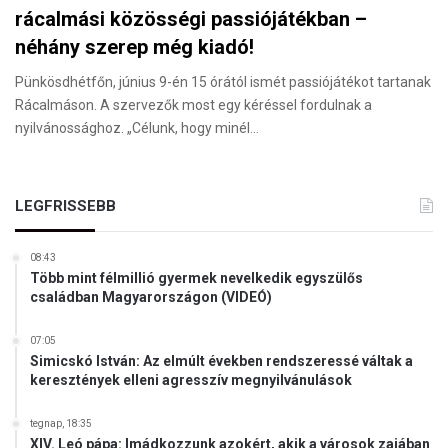
rácalmási közösségi passiójátékban –
néhány szerep még kiadó!
Pünkösdhétfőn, június 9-én 15 órától ismét passiójátékot tartanak
Rácalmáson. A szervezők most egy kéréssel fordulnak a
nyilvánossághoz. „Célunk, hogy minél…
LEGFRISSEBB
08:43
Több mint félmillió gyermek nevelkedik egyszülős
családban Magyarországon (VIDEÓ)
07:05
Simicskó István: Az elmúlt években rendszeressé váltak a
keresztények elleni agresszív megnyilvánulások
tegnap, 18:35
XIV. Leó pápa: Imádkozzunk azokért, akik a városok zajában