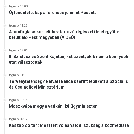
tegnap, 16:00
Új lendületet kap a ferences jelenlét Pécsett
tegnap, 14:28
A honfoglaláskori elithez tartozó régészeti leletegyüttes
került elő Pest megyében (VIDEÓ)
tegnap, 13:04
II. Szixtusz és Szent Kajetán, két szent, akik nem a könnyebb
utat választották
tegnap, 11:11
Törvénytelenség? Rétvári Bence szerint lebukott a Szociális
és Családügyi Minisztérium
tegnap, 10:14
Moszkvába megy a vatikáni külügyminiszter
tegnap, 09:12
Kaszab Zoltán: Most lett volna valódi szükség a közmédiára