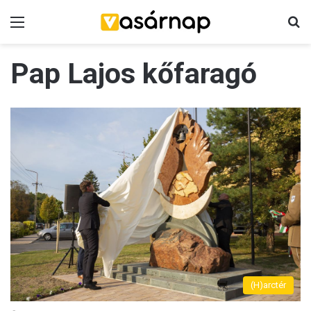
Menü
K
Pap Lajos kőfaragó
(H)arctér