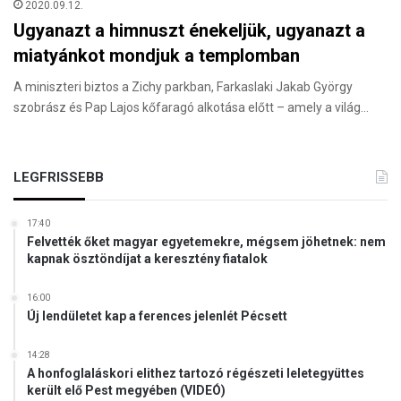
2020.09.12.
Ugyanazt a himnuszt énekeljük, ugyanazt a
miatyánkot mondjuk a templomban
A miniszteri biztos a Zichy parkban, Farkaslaki Jakab György
szobrász és Pap Lajos kőfaragó alkotása előtt – amely a világ…
LEGFRISSEBB
17:40
Felvették őket magyar egyetemekre, mégsem jöhetnek: nem
kapnak ösztöndíjat a keresztény fiatalok
16:00
Új lendületet kap a ferences jelenlét Pécsett
14:28
A honfoglaláskori elithez tartozó régészeti leletegyüttes
került elő Pest megyében (VIDEÓ)