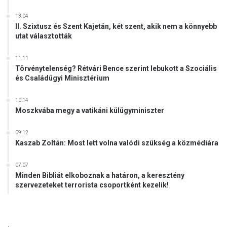
13:04
II. Szixtusz és Szent Kajetán, két szent, akik nem a könnyebb
utat választották
11:11
Törvénytelenség? Rétvári Bence szerint lebukott a Szociális
és Családügyi Minisztérium
10:14
Moszkvába megy a vatikáni külügyminiszter
09:12
Kaszab Zoltán: Most lett volna valódi szükség a közmédiára
07:07
Minden Bibliát elkoboznak a határon, a keresztény
szervezeteket terrorista csoportként kezelik!
.