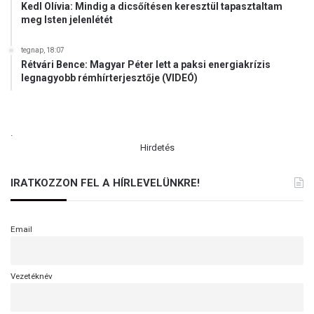
Kedl Olívia: Mindig a dicsőítésen keresztül tapasztaltam
meg Isten jelenlétét
tegnap, 18:07
Rétvári Bence: Magyar Péter lett a paksi energiakrízis
legnagyobb rémhírterjesztője (VIDEÓ)
.
Hirdetés
IRATKOZZON FEL A HÍRLEVELÜNKRE!
Email
Vezetéknév