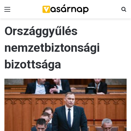
Menü
K
Országgyűlés
nemzetbiztonsági
bizottsága