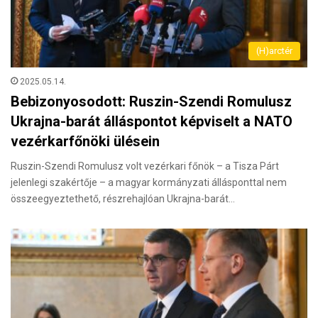
(H)arctér
2025.05.14.
Bebizonyosodott: Ruszin-Szendi Romulusz
Ukrajna-barát álláspontot képviselt a NATO
vezérkarfőnöki ülésein
Ruszin-Szendi Romulusz volt vezérkari főnök – a Tisza Párt
jelenlegi szakértője – a magyar kormányzati állásponttal nem
összeegyeztethető, részrehajlóan Ukrajna-barát…