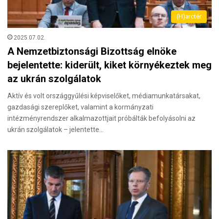
(H)arctér
2025.07.02.
A Nemzetbiztonsági Bizottság elnöke
bejelentette: kiderült, kiket környékeztek meg
az ukrán szolgálatok
Aktív és volt országgyűlési képviselőket, médiamunkatársakat,
gazdasági szereplőket, valamint a kormányzati
intézményrendszer alkalmazottjait próbálták befolyásolni az
ukrán szolgálatok – jelentette…