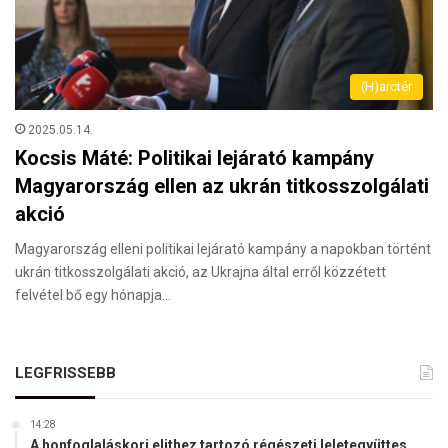
(H)arctér
2025.05.14.
Kocsis Máté: Politikai lejárató kampány
Magyarország ellen az ukrán titkosszolgálati
akció
Magyarország elleni politikai lejárató kampány a napokban történt
ukrán titkosszolgálati akció, az Ukrajna által erről közzétett
felvétel bő egy hónapja…
LEGFRISSEBB
14:28
A honfoglaláskori elithez tartozó régészeti leletegyüttes