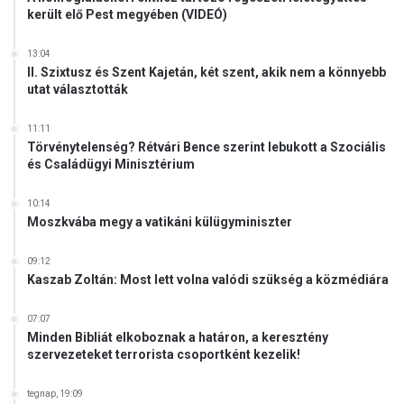
került elő Pest megyében (VIDEÓ)
13:04
II. Szixtusz és Szent Kajetán, két szent, akik nem a könnyebb
utat választották
11:11
Törvénytelenség? Rétvári Bence szerint lebukott a Szociális
és Családügyi Minisztérium
10:14
Moszkvába megy a vatikáni külügyminiszter
09:12
Kaszab Zoltán: Most lett volna valódi szükség a közmédiára
07:07
Minden Bibliát elkoboznak a határon, a keresztény
szervezeteket terrorista csoportként kezelik!
tegnap, 19:09