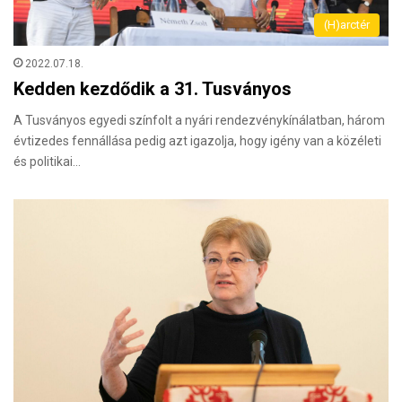
(H)arctér
2022.07.18.
Kedden kezdődik a 31. Tusványos
A Tusványos egyedi színfolt a nyári rendezvénykínálatban, három
évtizedes fennállása pedig azt igazolja, hogy igény van a közéleti
és politikai…