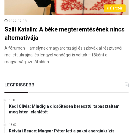
(H)arctér
2022.07.08.
Szili Katalin: A béke megteremtésének nincs
alternatívája
A fórumon – amelynek magyarországi és szlovákiai résztvevői
mellett ukrajnai és lengyel vendégei is voltak – főként a
magyarság szülőföldön…
LEGFRISSEBB
19:09
Kedl Olívia: Mindig a dicsőítésen keresztül tapasztaltam
meg Isten jelenlétét
18:07
Rétvári Bence: Magyar Péter lett a paksi energiakrízis