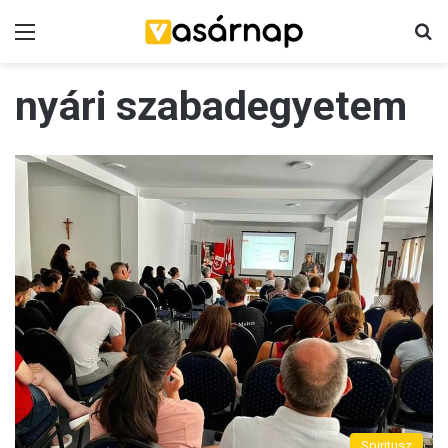
Menü
K
nyári szabadegyetem
Spiritusz