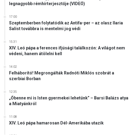
legnagyobb rémhírterjesztője (VIDEÓ)
17:00
Szeptemberben folytatódik az Antifa-per – az olasz Ilaria
Salist továbbra is mentelmi jog védi
15:31
XIV. Leó pápa a ferences ifjúsági találkozón: A világot nem
védeni, hanem átölelni kell
14:02
Felháborító! Megrongálták Radnóti Miklós szobrát a
szerbiai Borban
12:35
„Őbenne mi is Isten gyermekei lehetünk” – Barsi Balázs atya
a Miatyánkról
11:08
XIV. Leó pápa hamarosan Dél-Amerikába utazik