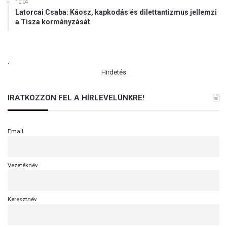
10:04
Latorcai Csaba: Káosz, kapkodás és dilettantizmus jellemzi
a Tisza kormányzását
.
Hirdetés
IRATKOZZON FEL A HÍRLEVELÜNKRE!
Email
Vezetéknév
Keresztnév