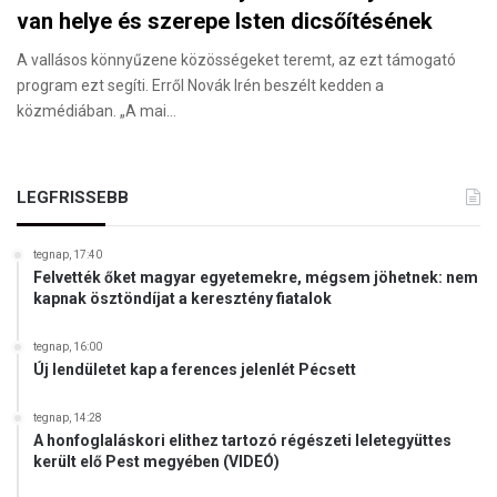
van helye és szerepe Isten dicsőítésének
A vallásos könnyűzene közösségeket teremt, az ezt támogató
program ezt segíti. Erről Novák Irén beszélt kedden a
közmédiában. „A mai…
LEGFRISSEBB
tegnap, 17:40
Felvették őket magyar egyetemekre, mégsem jöhetnek: nem
kapnak ösztöndíjat a keresztény fiatalok
tegnap, 16:00
Új lendületet kap a ferences jelenlét Pécsett
tegnap, 14:28
A honfoglaláskori elithez tartozó régészeti leletegyüttes
került elő Pest megyében (VIDEÓ)