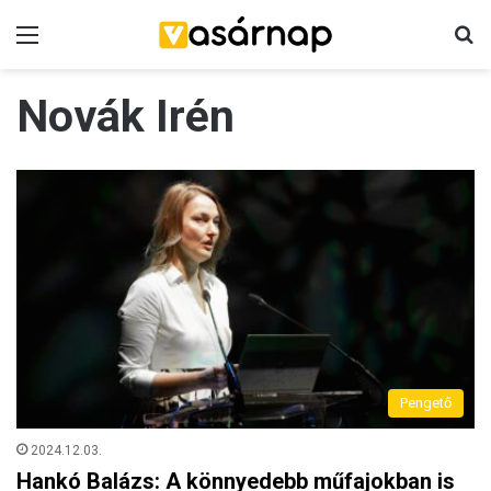
Menü
K
Novák Irén
Pengető
2024.12.03.
Hankó Balázs: A könnyedebb műfajokban is