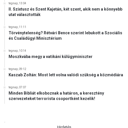
tegnap, 13:04
II. Szixtusz és Szent Kajetán, két szent, akik nem a könnyebb
utat választották
tegnap, 11:11
Törvénytelenség? Rétvári Bence szerint lebukott a Szociális
és Családügyi Minisztérium
tegnap, 10:14
Moszkvába megy a vatikáni külügyminiszter
tegnap, 09:12
Kaszab Zoltán: Most lett volna valódi szükség a közmédiára
tegnap, 07:07
Minden Bibliát elkoboznak a határon, a keresztény
szervezeteket terrorista csoportként kezelik!
.
Hirdetés