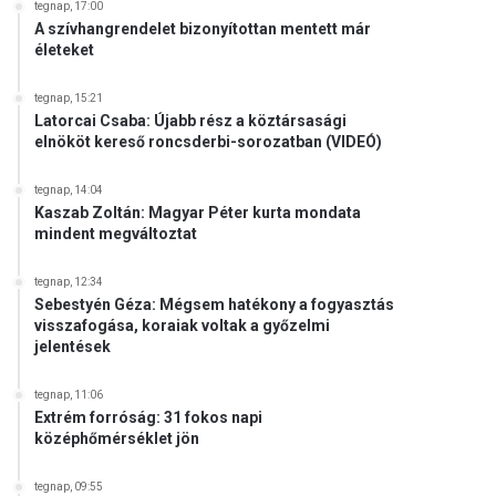
tegnap, 17:00
A szívhangrendelet bizonyítottan mentett már
életeket
tegnap, 15:21
Latorcai Csaba: Újabb rész a köztársasági
elnököt kereső roncsderbi-sorozatban (VIDEÓ)
tegnap, 14:04
Kaszab Zoltán: Magyar Péter kurta mondata
mindent megváltoztat
tegnap, 12:34
Sebestyén Géza: Mégsem hatékony a fogyasztás
visszafogása, koraiak voltak a győzelmi
jelentések
tegnap, 11:06
Extrém forróság: 31 fokos napi
középhőmérséklet jön
tegnap, 09:55