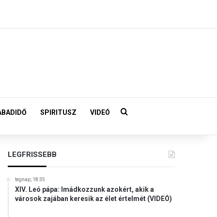
Keresés:
ABADIDŐ
SPIRITUSZ
VIDEÓ
LEGFRISSEBB
tegnap, 18:35
XIV. Leó pápa: Imádkozzunk azokért, akik a
városok zajában keresik az élet értelmét (VIDEÓ)