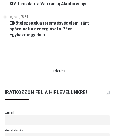
XIV. Leó aláírta Vatikán új Alaptörvényét
tegnap, 08:34
Elkötelezettek a teremtésvédelem iránt –
spórolnak az energiával a Pécsi
Egyházmegyében
.
Hirdetés
IRATKOZZON FEL A HÍRLEVELÜNKRE!
Email
Vezetéknév