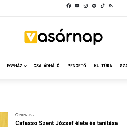
Facebook
YouTube
Instagram
Spotify
TikTok
RSS
EGYHÁZ
CSALÁDHÁLÓ
PENGETŐ
KULTÚRA
SZ
2026.06.23.
Cafasso Szent József élete és tanítása