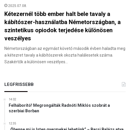
2025.07.08.
Kétezernél több ember halt bele tavaly a
kábítószer-használatba Németországban, a
szintetikus opiodok terjedése különösen
veszélyes
Németországban az egymást követő második évben haladta meg
a kétezret tavaly a kábítószerek okozta halálesetek száma.
Szakértők a különösen veszélyes…
LEGFRISSEBB
14:02
Felháborító! Megrongálták Radnóti Miklós szobrát a
szerbiai Borban
12:35
„Őbenne mi is Isten gyermekei lehetünk” – Barsi Balázs atya