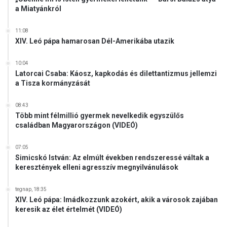
a Miatyánkról
11:08
XIV. Leó pápa hamarosan Dél-Amerikába utazik
10:04
Latorcai Csaba: Káosz, kapkodás és dilettantizmus jellemzi
a Tisza kormányzását
08:43
Több mint félmillió gyermek nevelkedik egyszülős
családban Magyarországon (VIDEÓ)
07:05
Simicskó István: Az elmúlt években rendszeressé váltak a
keresztények elleni agresszív megnyilvánulások
tegnap, 18:35
XIV. Leó pápa: Imádkozzunk azokért, akik a városok zajában
keresik az élet értelmét (VIDEÓ)