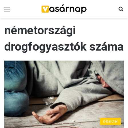
Menü
K
németországi
drogfogyasztók száma
(H)arctér