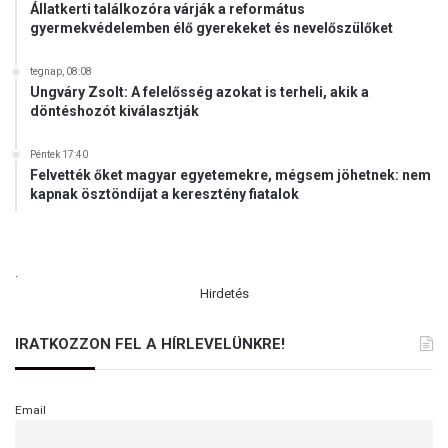
Állatkerti találkozóra várják a református
gyermekvédelemben élő gyerekeket és nevelőszülőket
tegnap, 08:08
Ungváry Zsolt: A felelősség azokat is terheli, akik a
döntéshozót kiválasztják
Péntek 17:40
Felvették őket magyar egyetemekre, mégsem jöhetnek: nem
kapnak ösztöndíjat a keresztény fiatalok
.
Hirdetés
IRATKOZZON FEL A HÍRLEVELÜNKRE!
Email