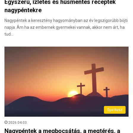
Egyszerű, ízletes és húsmentes receptek
nagypéntekre
Nagypéntek a keresztény hagyományban az év legszigorúbb böjti
napja. Ám ha az embernek gyermekei vannak, akkor nem árt, ha
tud…
Spiritusz
2026.04.03.
Nagypéntek a megbocsátás, a megtérés, a