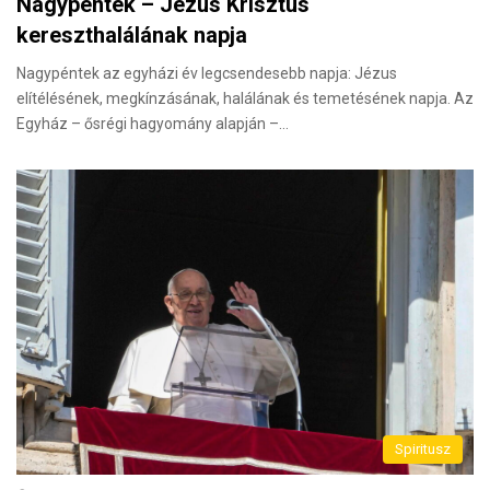
Nagypéntek – Jézus Krisztus
kereszthalálának napja
Nagypéntek az egyházi év legcsendesebb napja: Jézus
elítélésének, megkínzásának, halálának és temetésének napja. Az
Egyház – ősrégi hagyomány alapján –…
Spiritusz