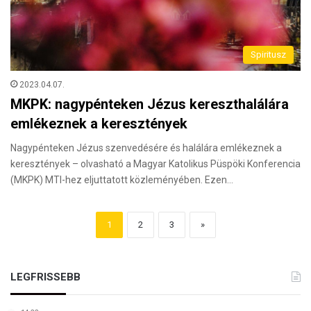
Spiritusz
2023.04.07.
MKPK: nagypénteken Jézus kereszthalálára
emlékeznek a keresztények
Nagypénteken Jézus szenvedésére és halálára emlékeznek a
keresztények – olvasható a Magyar Katolikus Püspöki Konferencia
(MKPK) MTI-hez eljuttatott közleményében. Ezen…
1
2
3
»
LEGFRISSEBB