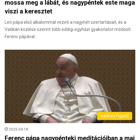
mossa meg a lábát, és nagypéntek este maga
viszi a keresztet
Leó pápa első alkalommal vezeti a nagyhét szertartásait, és a
Vatikán közlése szerint több eddigi egyházi gyakorlatot módosít:
Ferenc pápával…
Vatikáni Figyelő
2025.04.18.
Ferenc pápa nagypénteki meditációiban a mai