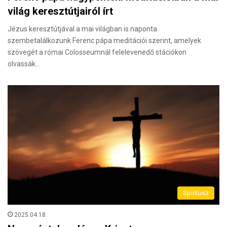
világ keresztútjairól írt
Jézus keresztútjával a mai világban is naponta
szembetalálkozunk Ferenc pápa meditációi szerint, amelyek
szövegét a római Colosseumnál felelevenedő stációkon
olvassák…
Spiritusz
2025.04.18.