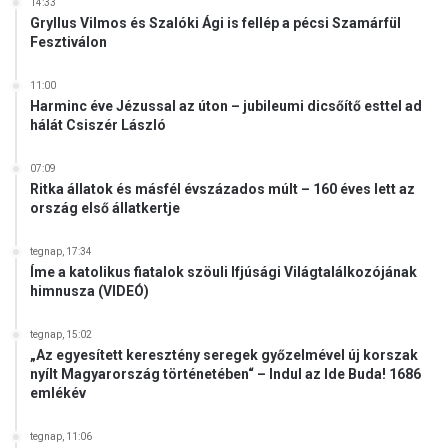
14:33
Gryllus Vilmos és Szalóki Ági is fellép a pécsi Szamárfül
Fesztiválon
11:00
Harminc éve Jézussal az úton – jubileumi dicsőítő esttel ad
hálát Csiszér László
07:09
Ritka állatok és másfél évszázados múlt – 160 éves lett az
ország első állatkertje
tegnap, 17:34
Íme a katolikus fiatalok szöuli Ifjúsági Világtalálkozójának
himnusza (VIDEÓ)
tegnap, 15:02
„Az egyesített keresztény seregek győzelmével új korszak
nyílt Magyarország történetében“ – Indul az Ide Buda! 1686
emlékév
tegnap, 11:06