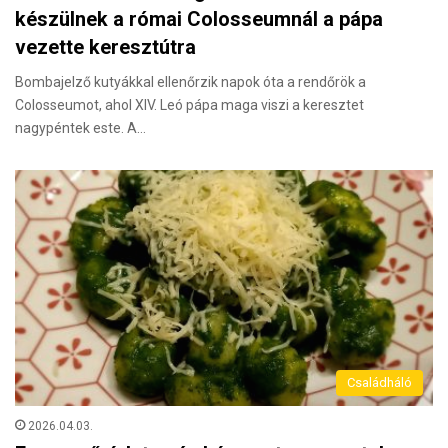
készülnek a római Colosseumnál a pápa
vezette keresztútra
Bombajelző kutyákkal ellenőrzik napok óta a rendőrök a
Colosseumot, ahol XIV. Leó pápa maga viszi a keresztet
nagypéntek este. A…
Családháló
2026.04.03.