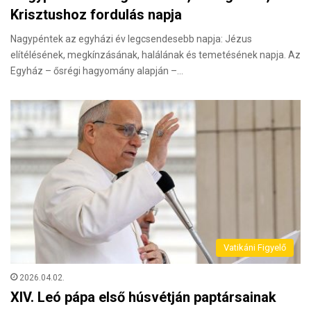
Krisztushoz fordulás napja
Nagypéntek az egyházi év legcsendesebb napja: Jézus
elítélésének, megkínzásának, halálának és temetésének napja. Az
Egyház – ősrégi hagyomány alapján –…
Vatikáni Figyelő
2026.04.02.
XIV. Leó pápa első húsvétján paptársainak