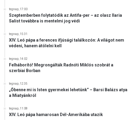
tegnap, 17:00
Szeptemberben folytatódik az Antifa-per – az olasz Ilaria
Salist továbbra is mentelmi jog védi
tegnap, 15:31
XIV. Leó pápa a ferences ifjúsági találkozón: A világot nem
védeni, hanem átölelni kell
tegnap, 14:02
Felháborító! Megrongálták Radnóti Miklós szobrát a
szerbiai Borban
tegnap, 12:35
„Őbenne mi is Isten gyermekei lehetünk” – Barsi Balázs atya
a Miatyánkról
tegnap, 11:08
XIV. Leó pápa hamarosan Dél-Amerikába utazik