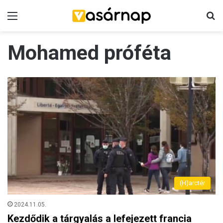
Menü
K
Mohamed próféta
(H)arctér
2024.11.05.
Kezdődik a tárgyalás a lefejezett francia