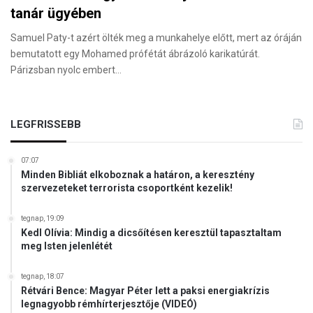
tanár ügyében
Samuel Paty-t azért ölték meg a munkahelye előtt, mert az óráján
bemutatott egy Mohamed prófétát ábrázoló karikatúrát.
Párizsban nyolc embert…
LEGFRISSEBB
07:07
Minden Bibliát elkoboznak a határon, a keresztény
szervezeteket terrorista csoportként kezelik!
tegnap, 19:09
Kedl Olívia: Mindig a dicsőítésen keresztül tapasztaltam
meg Isten jelenlétét
tegnap, 18:07
Rétvári Bence: Magyar Péter lett a paksi energiakrízis
legnagyobb rémhírterjesztője (VIDEÓ)