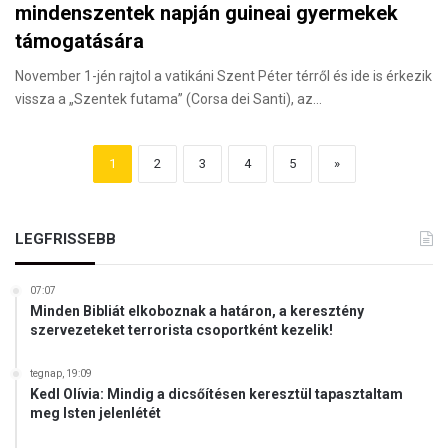
mindenszentek napján guineai gyermekek
támogatására
November 1-jén rajtol a vatikáni Szent Péter térről és ide is érkezik
vissza a „Szentek futama” (Corsa dei Santi), az…
1
2
3
4
5
»
LEGFRISSEBB
07:07
Minden Bibliát elkoboznak a határon, a keresztény
szervezeteket terrorista csoportként kezelik!
tegnap, 19:09
Kedl Olívia: Mindig a dicsőítésen keresztül tapasztaltam
meg Isten jelenlétét