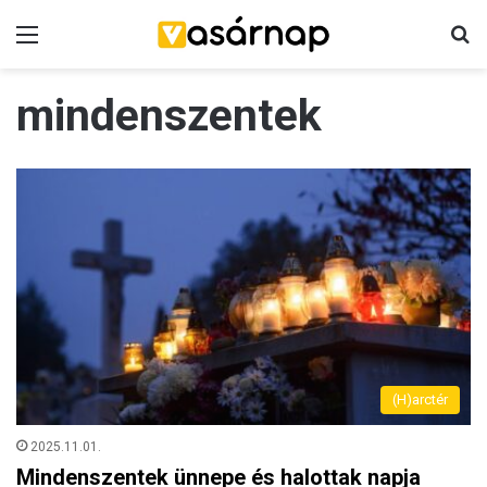
Menü
K
mindenszentek
(H)arctér
2025.11.01.
Mindenszentek ünnepe és halottak napja