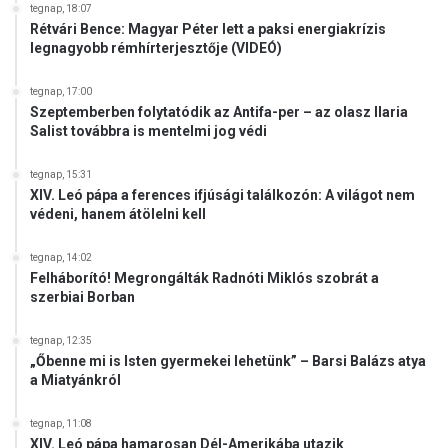
tegnap, 18:07
Rétvári Bence: Magyar Péter lett a paksi energiakrízis
legnagyobb rémhírterjesztője (VIDEÓ)
tegnap, 17:00
Szeptemberben folytatódik az Antifa-per – az olasz Ilaria
Salist továbbra is mentelmi jog védi
tegnap, 15:31
XIV. Leó pápa a ferences ifjúsági találkozón: A világot nem
védeni, hanem átölelni kell
tegnap, 14:02
Felháborító! Megrongálták Radnóti Miklós szobrát a
szerbiai Borban
tegnap, 12:35
„Őbenne mi is Isten gyermekei lehetünk” – Barsi Balázs atya
a Miatyánkról
tegnap, 11:08
XIV. Leó pápa hamarosan Dél-Amerikába utazik