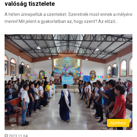
valóság tisztelete
A héten ünnepeltük a szenteket. Szeretnék most ennek a mélyére
menni! Mit jelent a gyakorlatban az, hogy szent? Az előző…
Spiritusz
2023.11.04.