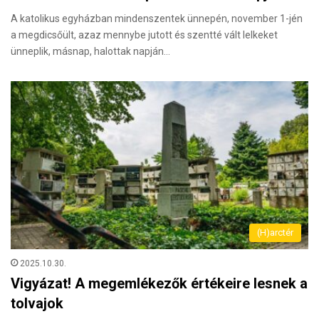
A katolikus egyházban mindenszentek ünnepén, november 1-jén
a megdicsőült, azaz mennybe jutott és szentté vált lelkeket
ünneplik, másnap, halottak napján…
(H)arctér
2025.10.30.
Vigyázat! A megemlékezők értékeire lesnek a
tolvajok