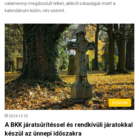
valamennyi megdicsőült lelket, akikről sokaságuk miatt a
kalendárium külön, név szerint…
(H)arctér
2024.10.25.
A BKK járatsűrítéssel és rendkívüli járatokkal
készül az ünnepi időszakra