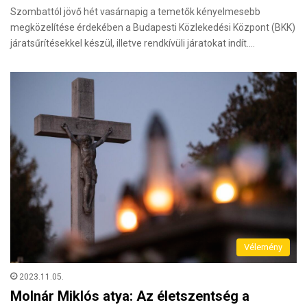
Szombattól jövő hét vasárnapig a temetők kényelmesebb
megközelítése érdekében a Budapesti Közlekedési Központ (BKK)
járatsűrítésekkel készül, illetve rendkívüli járatokat indít.…
Vélemény
2023.11.05.
Molnár Miklós atya: Az életszentség a