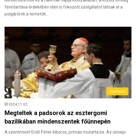
fenntartása érdekében idén is fokozott szolgálatot látnak el a
polgárőrök a temetők…
Spiritusz
2024.11.02.
Megteltek a padsorok az esztergomi
bazilikában mindenszentek főünnepén
A szentmisét Erdő Péter bíboros, prímás mutatta be. Az ünnepi