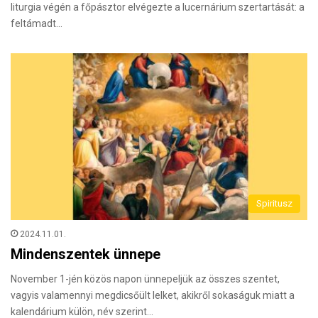
liturgia végén a főpásztor elvégezte a lucernárium szertartását: a
feltámadt…
Spiritusz
2024.11.01.
Mindenszentek ünnepe
November 1-jén közös napon ünnepeljük az összes szentet,
vagyis valamennyi megdicsőült lelket, akikről sokaságuk miatt a
kalendárium külön, név szerint…