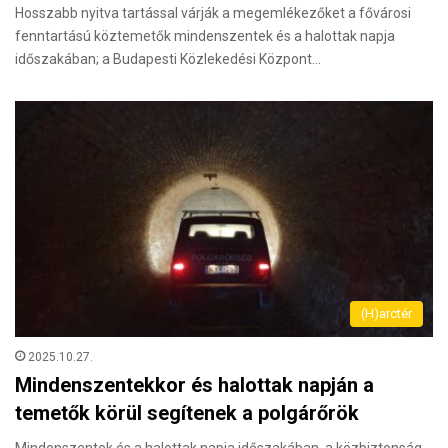
Hosszabb nyitva tartással várják a megemlékezőket a fővárosi
fenntartású köztemetők mindenszentek és a halottak napja
időszakában; a Budapesti Közlekedési Központ…
(H)arctér
2025.10.27.
Mindenszentekkor és halottak napján a
temetők körül segítenek a polgárőrök
Mindenszentek és a halottak napja időszakában, a közbiztonság