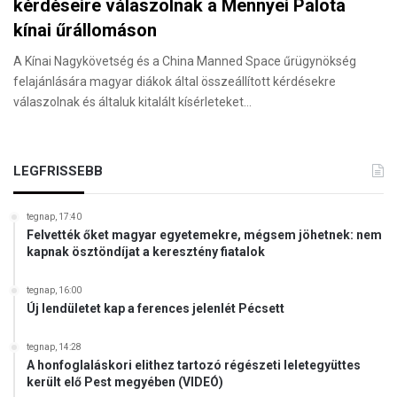
kérdéseire válaszolnak a Mennyei Palota
kínai űrállomáson
A Kínai Nagykövetség és a China Manned Space űrügynökség
felajánlására magyar diákok által összeállított kérdésekre
válaszolnak és általuk kitalált kísérleteket…
LEGFRISSEBB
tegnap, 17:40
Felvették őket magyar egyetemekre, mégsem jöhetnek: nem
kapnak ösztöndíjat a keresztény fiatalok
tegnap, 16:00
Új lendületet kap a ferences jelenlét Pécsett
tegnap, 14:28
A honfoglaláskori elithez tartozó régészeti leletegyüttes
került elő Pest megyében (VIDEÓ)