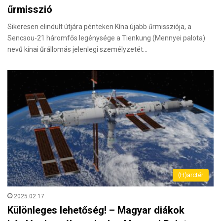
űrmisszió
Sikeresen elindult útjára pénteken Kína újabb űrmissziója, a
Sencsou-21 háromfős legénysége a Tienkung (Mennyei palota)
nevű kínai űrállomás jelenlegi személyzetét…
(H)arctér
2025.02.17.
Különleges lehetőség! – Magyar diákok