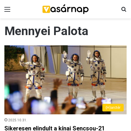
Menü
K
Mennyei Palota
(H)arctér
2025.10.31.
Sikeresen elindult a kínai Sencsou-21