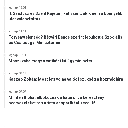
tegnap, 13:04
II. Szixtusz és Szent Kajetán, két szent, akik nem a könnyebb
utat választották
tegnap, 11:11
Törvénytelenség? Rétvári Bence szerint lebukott a Szociális
és Családügyi Minisztérium
tegnap, 10:14
Moszkvába megy a vatikáni külügyminiszter
tegnap, 09:12
Kaszab Zoltán: Most lett volna valódi szükség a közmédiára
tegnap, 07:07
Minden Bibliát elkoboznak a határon, a keresztény
szervezeteket terrorista csoportként kezelik!
.