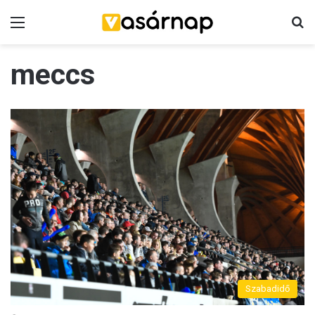
Menü
K
meccs
Szabadidő