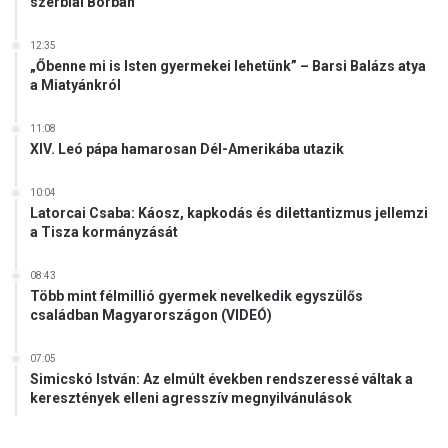
szerbiai Borban
12:35
„Őbenne mi is Isten gyermekei lehetünk” – Barsi Balázs atya
a Miatyánkról
11:08
XIV. Leó pápa hamarosan Dél-Amerikába utazik
10:04
Latorcai Csaba: Káosz, kapkodás és dilettantizmus jellemzi
a Tisza kormányzását
08:43
Több mint félmillió gyermek nevelkedik egyszülős
családban Magyarországon (VIDEÓ)
07:05
Simicskó István: Az elmúlt években rendszeressé váltak a
keresztények elleni agresszív megnyilvánulások