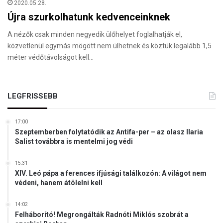
2020.05.28.
Újra szurkolhatunk kedvenceinknek
A nézők csak minden negyedik ülőhelyet foglalhatják el,
közvetlenül egymás mögött nem ülhetnek és köztük legalább 1,5
méter védőtávolságot kell…
LEGFRISSEBB
17:00
Szeptemberben folytatódik az Antifa-per – az olasz Ilaria
Salist továbbra is mentelmi jog védi
15:31
XIV. Leó pápa a ferences ifjúsági találkozón: A világot nem
védeni, hanem átölelni kell
14:02
Felháborító! Megrongálták Radnóti Miklós szobrát a