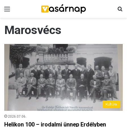
Menü
K
Marosvécs
Kultúra
2026.07.06.
Helikon 100 – irodalmi ünnep Erdélyben