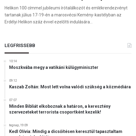
Helikon 100 címmel jubileumi írótalálkozót és emlékrendezvényt
tartanak július 17-19-én a marosvécsi Kemény-kastélyban az
Erdélyi Helikon száz évvel ezelőtti indulására…
LEGFRISSEBB
10:14
Moszkvába megy a vatikáni külügyminiszter
09:12
Kaszab Zoltán: Most lett volna valódi szükség a közmédiára
07:07
Minden Bibliát elkoboznak a határon, a keresztény
szervezeteket terrorista csoportként kezelik!
tegnap, 19:09
Kedl Olívia: Mindig a dicsőítésen keresztül tapasztaltam