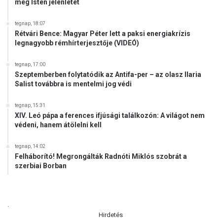
meg Isten jelenlétét
tegnap, 18:07
Rétvári Bence: Magyar Péter lett a paksi energiakrízis
legnagyobb rémhírterjesztője (VIDEÓ)
tegnap, 17:00
Szeptemberben folytatódik az Antifa-per – az olasz Ilaria
Salist továbbra is mentelmi jog védi
tegnap, 15:31
XIV. Leó pápa a ferences ifjúsági találkozón: A világot nem
védeni, hanem átölelni kell
tegnap, 14:02
Felháborító! Megrongálták Radnóti Miklós szobrát a
szerbiai Borban
.
Hirdetés