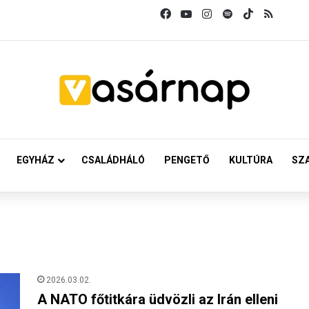
Facebook
YouTube
Instagram
Spotify
TikTok
RSS
EGYHÁZ
CSALÁDHÁLÓ
PENGETŐ
KULTÚRA
SZ
2026.03.02.
A NATO főtitkára üdvözli az Irán elleni