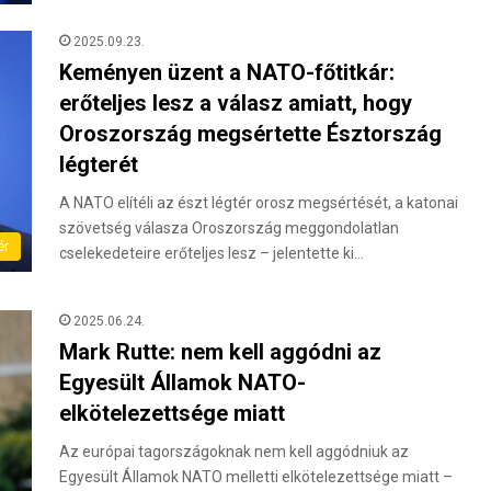
2025.09.23.
Keményen üzent a NATO-főtitkár:
erőteljes lesz a válasz amiatt, hogy
Oroszország megsértette Észtország
légterét
A NATO elítéli az észt légtér orosz megsértését, a katonai
szövetség válasza Oroszország meggondolatlan
ér
cselekedeteire erőteljes lesz – jelentette ki…
2025.06.24.
Mark Rutte: nem kell aggódni az
Egyesült Államok NATO-
elkötelezettsége miatt
Az európai tagországoknak nem kell aggódniuk az
Egyesült Államok NATO melletti elkötelezettsége miatt –