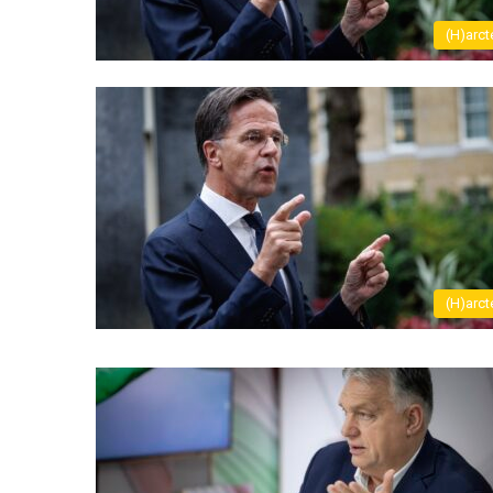
(H)arct
(H)arct