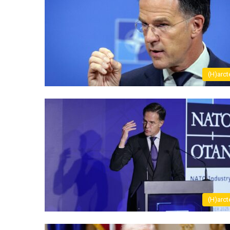
(H)arct
(H)arct