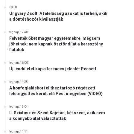
08:08
Ungváry Zsolt: A felelősség azokat is terheli, akik
a döntéshozót kiválasztják
tegnap, 17:40
Felvették őket magyar egyetemekre, mégsem
jöhetnek: nem kapnak ösztöndíjat a keresztény
fiatalok
tegnap, 16:00
Új lendületet kap a ferences jelenlét Pécsett
tegnap, 14:28
A honfoglaláskori elithez tartozó régészeti
leletegyüttes került elő Pest megyében (VIDEÓ)
tegnap, 13:04
II. Szixtusz és Szent Kajetán, két szent, akik nem
a könnyebb utat választották
tegnap, 11:11