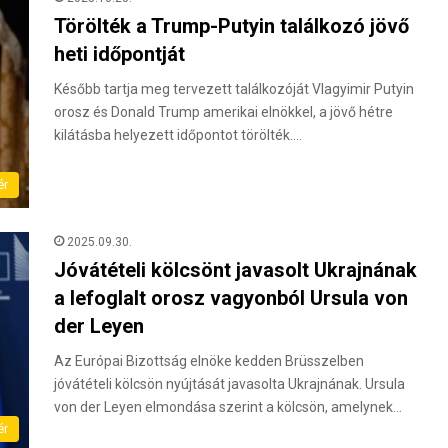
Törölték a Trump-Putyin találkozó jövő
heti időpontját
Később tartja meg tervezett találkozóját Vlagyimir Putyin
orosz és Donald Trump amerikai elnökkel, a jövő hétre
kilátásba helyezett időpontot törölték.…
ér
2025.09.30.
Jóvátételi kölcsönt javasolt Ukrajnának
a lefoglalt orosz vagyonból Ursula von
der Leyen
Az Európai Bizottság elnöke kedden Brüsszelben
jóvátételi kölcsön nyújtását javasolta Ukrajnának. Ursula
von der Leyen elmondása szerint a kölcsön, amelynek…
ér