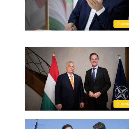
(H)arct
(H)arct