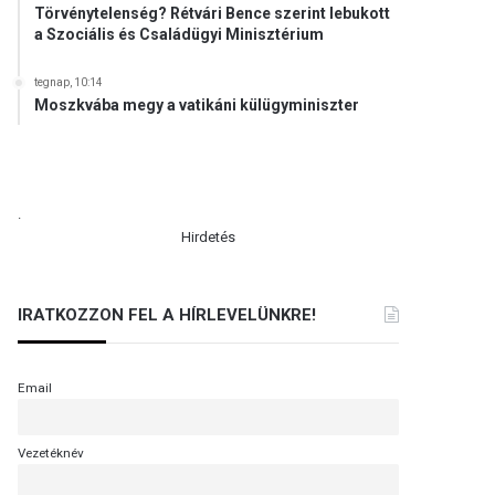
Törvénytelenség? Rétvári Bence szerint lebukott
a Szociális és Családügyi Minisztérium
tegnap, 10:14
Moszkvába megy a vatikáni külügyminiszter
.
Hirdetés
IRATKOZZON FEL A HÍRLEVELÜNKRE!
Email
Vezetéknév