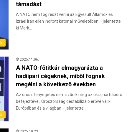
támadást
A NATO nem fog részt venni az Egyesült Államok és
Izrael Irán ellen indított katonai műveletében – jelentette
ki Mark…
ér
2025.11.06.
A NATO-főtitkár elmagyarázta a
hadiipari cégeknek, miből fognak
megélni a következő években
Az orosz fenyegetés nem szűnik meg az ukrajnai háború
befejeztével, Oroszország destabilizáló erővé válik
Európában és a világban – jelentette…
ér
2025.10.23.