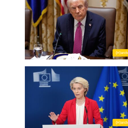
(H)arct
(H)arct