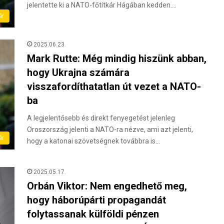
jelentette ki a NATO-főtitkár Hágában kedden.…
ér
2025.06.23.
Mark Rutte: Még mindig hiszünk abban,
hogy Ukrajna számára
visszafordíthatatlan út vezet a NATO-
ba
A legjelentősebb és direkt fenyegetést jelenleg
Oroszország jelenti a NATO-ra nézve, ami azt jelenti,
ér
hogy a katonai szövetségnek továbbra is…
2025.05.17.
Orbán Viktor: Nem engedhető meg,
hogy háborúpárti propagandát
folytassanak külföldi pénzen