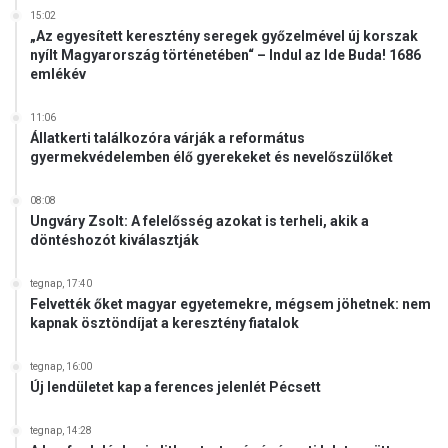
15:02
„Az egyesített keresztény seregek győzelmével új korszak
nyílt Magyarország történetében“ – Indul az Ide Buda! 1686
emlékév
11:06
Állatkerti találkozóra várják a református
gyermekvédelemben élő gyerekeket és nevelőszülőket
08:08
Ungváry Zsolt: A felelősség azokat is terheli, akik a
döntéshozót kiválasztják
tegnap, 17:40
Felvették őket magyar egyetemekre, mégsem jöhetnek: nem
kapnak ösztöndíjat a keresztény fiatalok
tegnap, 16:00
Új lendületet kap a ferences jelenlét Pécsett
tegnap, 14:28