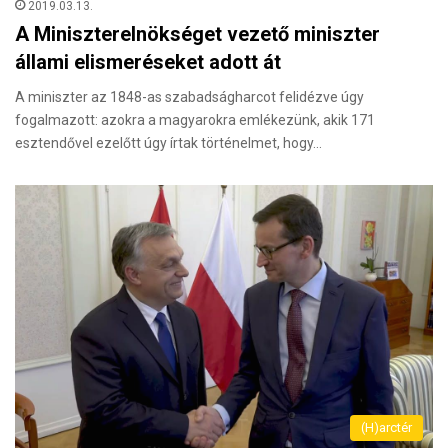
2019.03.13.
A Miniszterelnökséget vezető miniszter
állami elismeréseket adott át
A miniszter az 1848-as szabadságharcot felidézve úgy
fogalmazott: azokra a magyarokra emlékezünk, akik 171
esztendővel ezelőtt úgy írtak történelmet, hogy…
(H)arctér