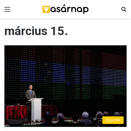
Menü
K
március 15.
(H)arctér