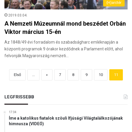
(H)arctér
2019.03.04.
A Nemzeti Múzeumnál mond beszédet Orbán
Viktor március 15-én
Az 1848/49 évi forradalom és szabadságharc emléknapján a
központi programok 9 órakor kezdődnek a Parlament előtt, ahol
felvonják Magyarország nemzeti…
Első
...
«
7
8
9
10
11
LEGFRISSEBB
17:34
Íme a katolikus fiatalok szöuli Ifjúsági Világtalálkozójának
himnusza (VIDEÓ)