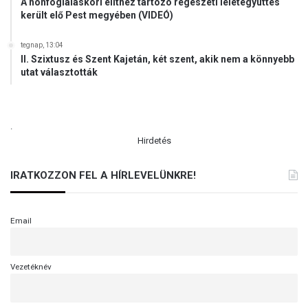
A honfoglaláskori elithez tartozó régészeti leletegyüttes
került elő Pest megyében (VIDEÓ)
tegnap, 13:04
II. Szixtusz és Szent Kajetán, két szent, akik nem a könnyebb
utat választották
.
Hirdetés
IRATKOZZON FEL A HÍRLEVELÜNKRE!
Email
Vezetéknév