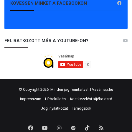
KÖVESSEN MINKET A FACEBOOKON
FELIRATKOZOTT MÁR A YOUTUBE-ON?
© Copyright 2026, Minden jog fenntartva! |
Vasárnap.hu
Impresszum
Hírbeküldés
Adatkezelési tájékoztató
Jogi nyilatkozat
Támogatók
Facebook
YouTube
Instagram
Spotify
TikTok
RSS