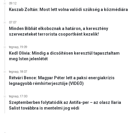
09:12
Kaszab Zoltán: Most lett volna valódi szükség a közmédiára
07:07
Minden Bibliát elkoboznak a határon, a keresztény
szervezeteket terrorista csoportként kezelik!
tegnap, 19:09
Kedl Olívia: Mindig a dicsőítésen keresztül tapasztaltam
meg Isten jelenlétét
tegnap, 18:07
Rétvári Bence: Magyar Péter lett a paksi energiakrízis
legnagyobb rémhírterjesztője (VIDEÓ)
tegnap, 17:00
Szeptemberben folytatódik az Antifa-per – az olasz Ilaria
Salist továbbra is mentelmi jog védi
.