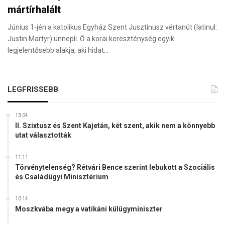
mártírhalált
Június 1-jén a katolikus Egyház Szent Jusztinusz vértanút (latinul:
Justin Martyr) ünnepli. Ő a korai kereszténység egyik
legjelentősebb alakja, aki hidat…
LEGFRISSEBB
13:04
II. Szixtusz és Szent Kajetán, két szent, akik nem a könnyebb
utat választották
11:11
Törvénytelenség? Rétvári Bence szerint lebukott a Szociális
és Családügyi Minisztérium
10:14
Moszkvába megy a vatikáni külügyminiszter