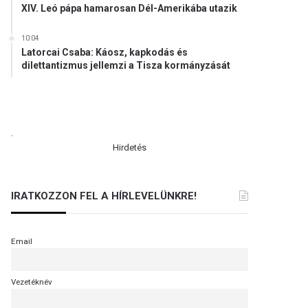
XIV. Leó pápa hamarosan Dél-Amerikába utazik
10:04
Latorcai Csaba: Káosz, kapkodás és
dilettantizmus jellemzi a Tisza kormányzását
.
Hirdetés
IRATKOZZON FEL A HÍRLEVELÜNKRE!
Email
Vezetéknév