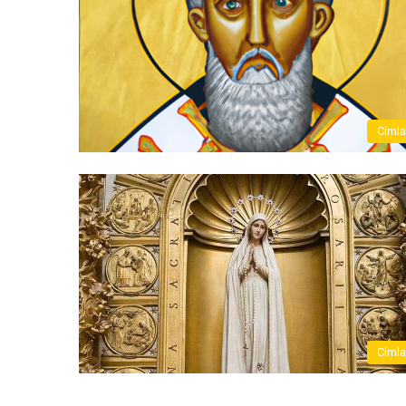
Címl
Címl