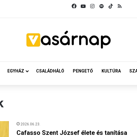
Facebook
YouTube
Instagram
Spotify
TikTok
RSS
EGYHÁZ
CSALÁDHÁLÓ
PENGETŐ
KULTÚRA
SZ
k
2026.06.23.
Cafasso Szent József élete és tanítása