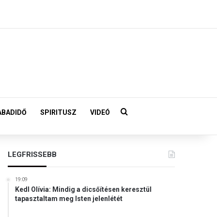
Keresés:
ABADIDŐ
SPIRITUSZ
VIDEÓ
LEGFRISSEBB
19:09
Kedl Olívia: Mindig a dicsőítésen keresztül
tapasztaltam meg Isten jelenlétét