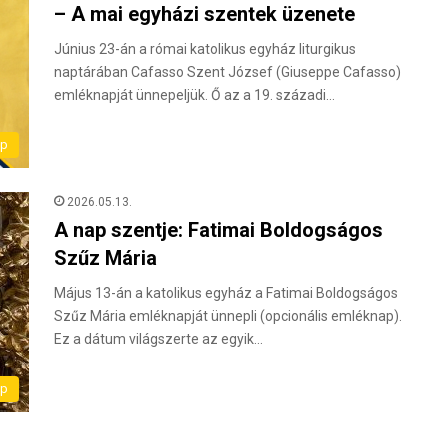
– A mai egyházi szentek üzenete
Június 23-án a római katolikus egyház liturgikus
naptárában Cafasso Szent József (Giuseppe Cafasso)
emléknapját ünnepeljük. Ő az a 19. századi…
ap
2026.05.13.
A nap szentje: Fatimai Boldogságos
Szűz Mária
Május 13-án a katolikus egyház a Fatimai Boldogságos
Szűz Mária emléknapját ünnepli (opcionális emléknap).
Ez a dátum világszerte az egyik…
ap