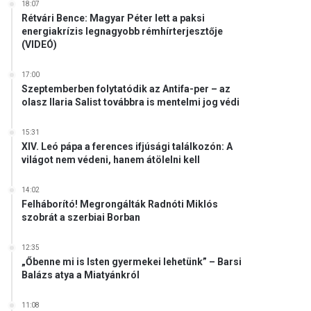
18:07
Rétvári Bence: Magyar Péter lett a paksi
energiakrízis legnagyobb rémhírterjesztője
(VIDEÓ)
17:00
Szeptemberben folytatódik az Antifa-per – az
olasz Ilaria Salist továbbra is mentelmi jog védi
15:31
XIV. Leó pápa a ferences ifjúsági találkozón: A
világot nem védeni, hanem átölelni kell
14:02
Felháborító! Megrongálták Radnóti Miklós
szobrát a szerbiai Borban
12:35
„Őbenne mi is Isten gyermekei lehetünk” – Barsi
Balázs atya a Miatyánkról
11:08