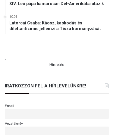
XIV. Leó pápa hamarosan Dél-Amerikába utazik
10:04
Latorcai Csaba: Káosz, kapkodás és
dilettantizmus jellemzi a Tisza kormányzását
.
Hirdetés
IRATKOZZON FEL A HÍRLEVELÜNKRE!
Email
Vezetéknév