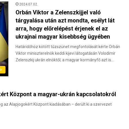
2024.07.02.
Orbán Viktor a Zelenszkijjel való
tárgyalása után azt mondta, esélyt lát
arra, hogy előrelépést érjenek el az
ukrajnai magyar kisebbség ügyében
Határidőhöz kötött tűzszünet megfontolását kérte Orbán
Viktor miniszterelnök keddi kijevi látogatásán Volodimir
Zelenszkij ukrán elnöktől; a magyar kormányfő azt is…
ér
okért Központ a magyar-ukrán kapcsolatokról
 az Alapjogokért Központ kiadásában – derült ki a szervezet