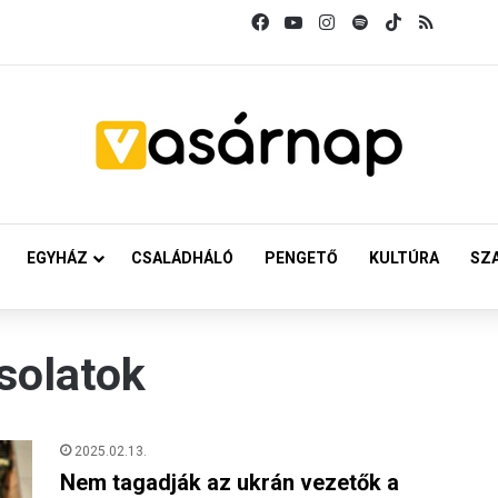
Facebook
YouTube
Instagram
Spotify
TikTok
RSS
EGYHÁZ
CSALÁDHÁLÓ
PENGETŐ
KULTÚRA
SZ
solatok
2025.02.13.
Nem tagadják az ukrán vezetők a