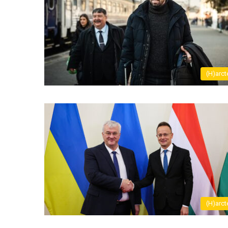
(H)arct
(H)arct