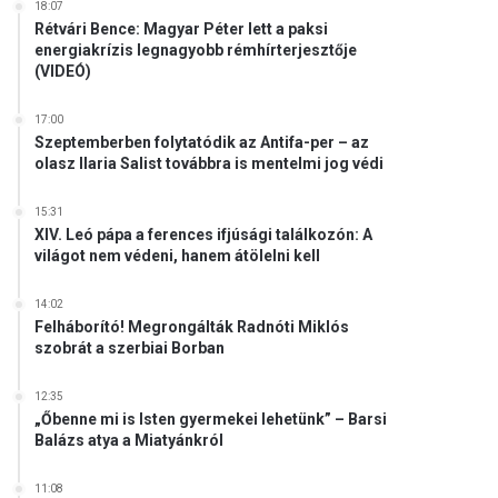
18:07
Rétvári Bence: Magyar Péter lett a paksi
energiakrízis legnagyobb rémhírterjesztője
(VIDEÓ)
17:00
Szeptemberben folytatódik az Antifa-per – az
olasz Ilaria Salist továbbra is mentelmi jog védi
15:31
XIV. Leó pápa a ferences ifjúsági találkozón: A
világot nem védeni, hanem átölelni kell
14:02
Felháborító! Megrongálták Radnóti Miklós
szobrát a szerbiai Borban
12:35
„Őbenne mi is Isten gyermekei lehetünk” – Barsi
Balázs atya a Miatyánkról
11:08