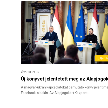
(H)arct
2023.09.06.
Új könyvet jelentetett meg az Alapjog
A magyar-ukrán kapcsolatokat bemutató könyv jelent meg
Facebook-oldalán. Az Alapjogokért Központ…