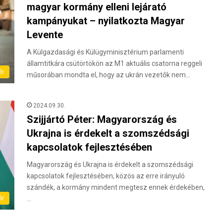
magyar kormány elleni lejárató
kampányukat – nyilatkozta Magyar
Levente
A Külgazdasági és Külügyminisztérium parlamenti
államtitkára csütörtökön az M1 aktuális csatorna reggeli
ér
műsorában mondta el, hogy az ukrán vezetők nem…
2024.09.30.
Szijjártó Péter: Magyarország és
Ukrajna is érdekelt a szomszédsági
kapcsolatok fejlesztésében
Magyarország és Ukrajna is érdekelt a szomszédsági
kapcsolatok fejlesztésében, közös az erre irányuló
szándék, a kormány mindent megtesz ennek érdekében,
ér
…