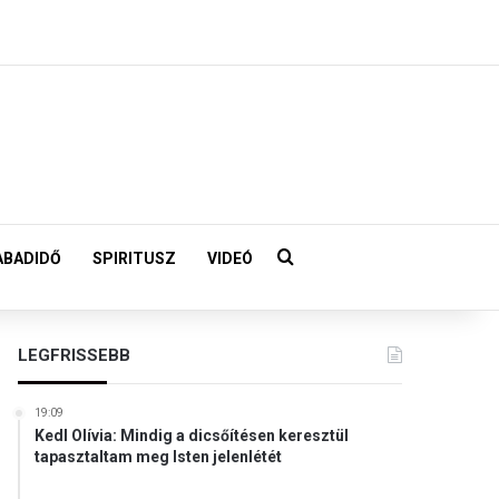
Keresés:
ABADIDŐ
SPIRITUSZ
VIDEÓ
LEGFRISSEBB
19:09
Kedl Olívia: Mindig a dicsőítésen keresztül
tapasztaltam meg Isten jelenlétét