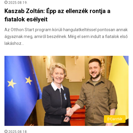
2025.08.19.
Kaszab Zoltán: Épp az ellenzék rontja a
fiatalok esélyeit
Az Otthon Start program körüli hangulatkeltéssel pontosan annak
ágyaznak meg, amiről beszélnek. Még el sem indult a fiatalok első
lakáshoz…
(H)arctér
2025.08.18.