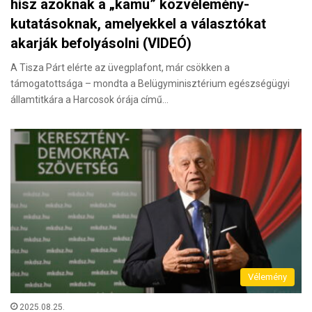
hisz azoknak a „kamu” közvélemény-
kutatásoknak, amelyekkel a választókat
akarják befolyásolni (VIDEÓ)
A Tisza Párt elérte az üvegplafont, már csökken a
támogatottsága – mondta a Belügyminisztérium egészségügyi
államtitkára a Harcosok órája című…
Vélemény
2025.08.25.