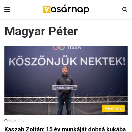
Menü
K
Magyar Péter
Vélemény
2025.08.28.
Kaszab Zoltán: 15 év munkáját dobná kukába