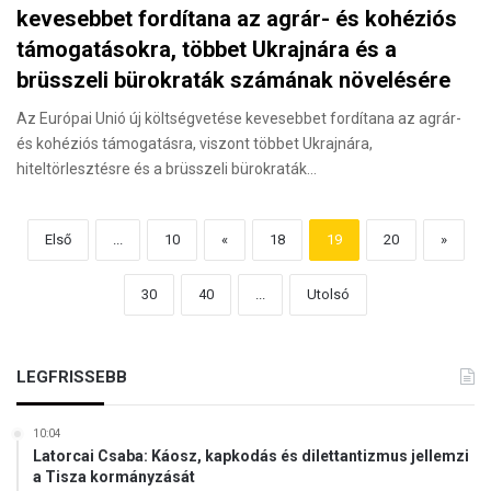
kevesebbet fordítana az agrár- és kohéziós
támogatásokra, többet Ukrajnára és a
brüsszeli bürokraták számának növelésére
Az Európai Unió új költségvetése kevesebbet fordítana az agrár-
és kohéziós támogatásra, viszont többet Ukrajnára,
hiteltörlesztésre és a brüsszeli bürokraták…
Első
...
10
«
18
19
20
»
30
40
...
Utolsó
LEGFRISSEBB
10:04
Latorcai Csaba: Káosz, kapkodás és dilettantizmus jellemzi
a Tisza kormányzását