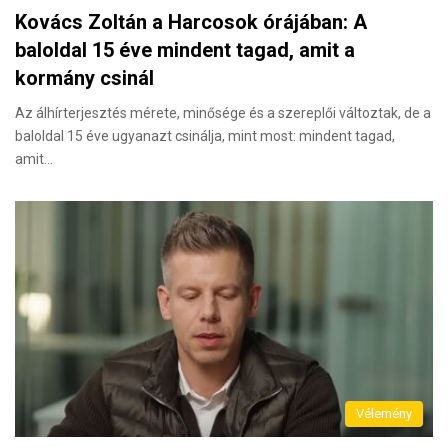
Kovács Zoltán a Harcosok órájában: A
baloldal 15 éve mindent tagad, amit a
kormány csinál
Az álhírterjesztés mérete, minősége és a szereplői változtak, de a
baloldal 15 éve ugyanazt csinálja, mint most: mindent tagad,
amit…
Vélemény