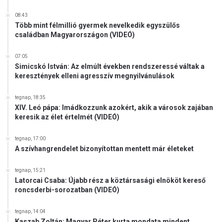
08:43
Több mint félmillió gyermek nevelkedik egyszülős
családban Magyarországon (VIDEÓ)
07:05
Simicskó István: Az elmúlt években rendszeressé váltak a
keresztények elleni agresszív megnyilvánulások
tegnap, 18:35
XIV. Leó pápa: Imádkozzunk azokért, akik a városok zajában
keresik az élet értelmét (VIDEÓ)
tegnap, 17:00
A szívhangrendelet bizonyítottan mentett már életeket
tegnap, 15:21
Latorcai Csaba: Újabb rész a köztársasági elnököt kereső
roncsderbi-sorozatban (VIDEÓ)
tegnap, 14:04
Kaszab Zoltán: Magyar Péter kurta mondata mindent