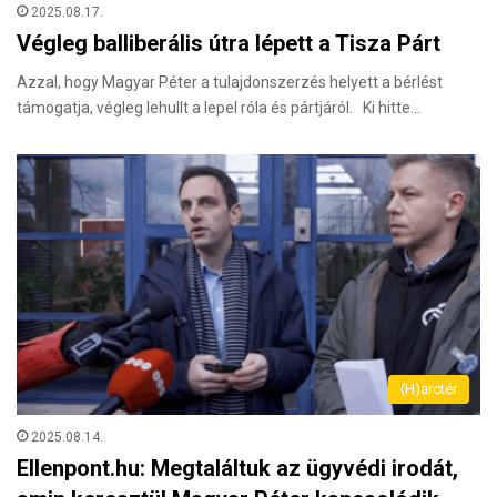
2025.08.17.
Végleg balliberális útra lépett a Tisza Párt
Azzal, hogy Magyar Péter a tulajdonszerzés helyett a bérlést
támogatja, végleg lehullt a lepel róla és pártjáról. Ki hitte…
(H)arctér
2025.08.14.
Ellenpont.hu: Megtaláltuk az ügyvédi irodát,