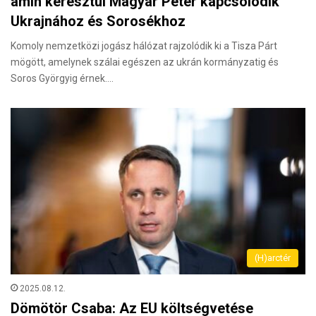
amin keresztül Magyar Péter kapcsolódik
Ukrajnához és Sorosékhoz
Komoly nemzetközi jogász hálózat rajzolódik ki a Tisza Párt
mögött, amelynek szálai egészen az ukrán kormányzatig és
Soros Györgyig érnek.…
(H)arctér
2025.08.12.
Dömötör Csaba: Az EU költségvetése