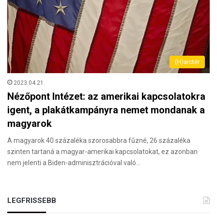
(H)arctér
2023.04.21.
Nézőpont Intézet: az amerikai kapcsolatokra
igent, a plakátkampányra nemet mondanak a
magyarok
A magyarok 40 százaléka szorosabbra fűzné, 26 százaléka
szinten tartaná a magyar-amerikai kapcsolatokat, ez azonban
nem jelenti a Biden-adminisztrációval való…
LEGFRISSEBB