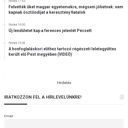
Péntek 17:40
Felvették őket magyar egyetemekre, mégsem jöhetnek: nem
kapnak ösztöndíjat a keresztény fiatalok
Péntek 16:00
Új lendületet kap a ferences jelenlét Pécsett
Péntek 14:28
A honfoglaláskori elithez tartozó régészeti leletegyüttes
került elő Pest megyében (VIDEÓ)
.
Hirdetés
IRATKOZZON FEL A HÍRLEVELÜNKRE!
Email