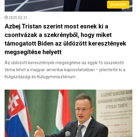
(H)arctér
2025.02.21.
Azbej Tristan szerint most esnek ki a
csontvázak a szekrényből, hogy miket
támogatott Biden az üldözött keresztények
megsegítése helyett
Az üldözött keresztények megsegítése az egyik fő összekötő
téma lehet a magyar-amerikai kapcsolatokban – jelentette ki a
Külgazdasági és Külügyminisztérium…