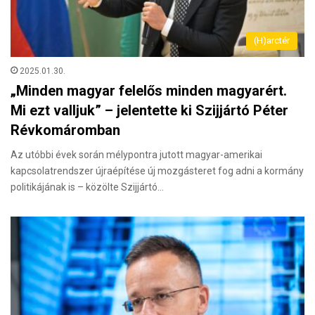
(H)arctér
2025.01.30.
„Minden magyar felelős minden magyarért.
Mi ezt valljuk” – jelentette ki Szijjártó Péter
Révkomáromban
Az utóbbi évek során mélypontra jutott magyar-amerikai
kapcsolatrendszer újraépítése új mozgásteret fog adni a kormány
politikájának is – közölte Szijjártó…