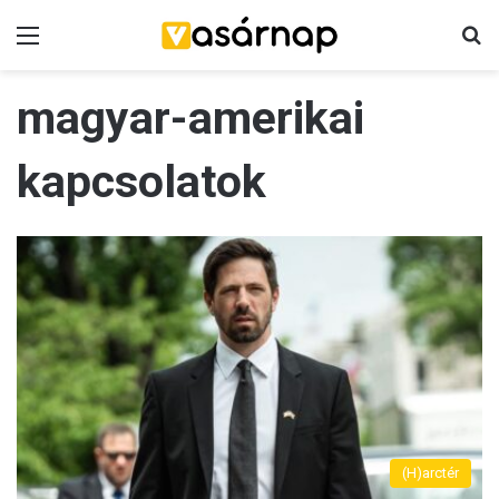
Menü
K
magyar-amerikai
kapcsolatok
(H)arctér