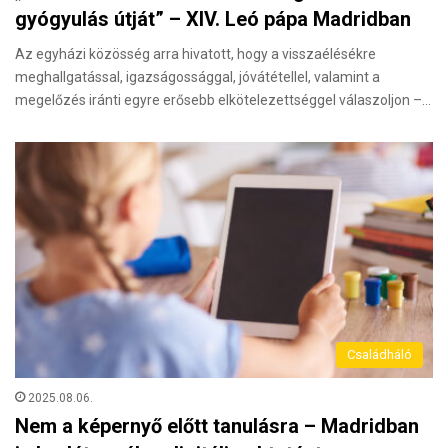
gyógyulás útját” – XIV. Leó pápa Madridban
Az egyházi közösség arra hivatott, hogy a visszaélésékre
meghallgatással, igazságossággal, jóvátétellel, valamint a
megelőzés iránti egyre erősebb elkötelezettséggel válaszoljon –…
Családháló
2025.08.06.
Nem a képernyő előtt tanulásra – Madridban