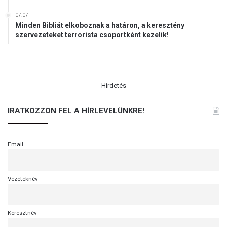
07:07
Minden Bibliát elkoboznak a határon, a keresztény
szervezeteket terrorista csoportként kezelik!
.
Hirdetés
IRATKOZZON FEL A HÍRLEVELÜNKRE!
Email
Vezetéknév
Keresztnév