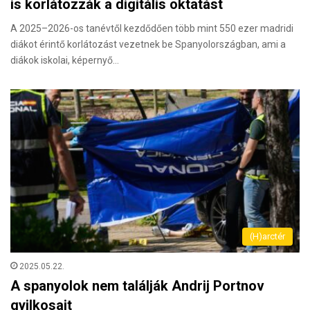
is korlátozzák a digitális oktatást
A 2025–2026-os tanévtől kezdődően több mint 550 ezer madridi
diákot érintő korlátozást vezetnek be Spanyolországban, ami a
diákok iskolai, képernyő…
(H)arctér
2025.05.22.
A spanyolok nem találják Andrij Portnov
gyilkosait