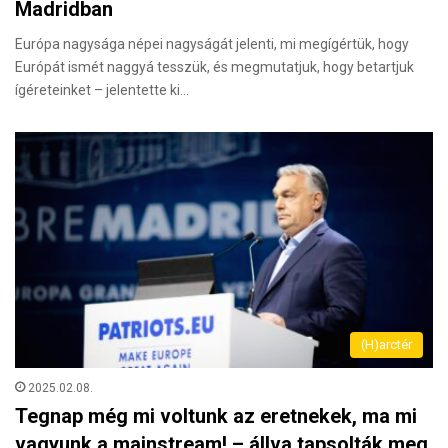
Madridban
Európa nagysága népei nagyságát jelenti, mi megígértük, hogy
Európát ismét naggyá tesszük, és megmutatjuk, hogy betartjuk
ígéreteinket – jelentette ki…
(H)arctér
2025.02.08.
Tegnap még mi voltunk az eretnekek, ma mi
vagyunk a mainstream! – állva tapsolták meg