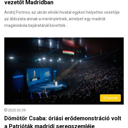
vezetőt Madridban
Andrij Portnov, az ukrán elnöki hivatal egykori helyettes vezetője
az áldozata annak a merényletnek, amelyet egy madridi
magániskola bejáratánál követtek…
(H)arctér
2025.02.09.
Dömötör Csaba: óriási erődemonstráció volt
a Patrióták madridi seregszemléje