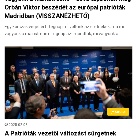
Orbán Viktor beszédét az európai patrióták
Madridban (VISSZANÉZHETŐ)
Egy korszak véget ért. Tegnap mi voltunk az eretnekek, ma mi
vagyunk a mainstream. Tegnap azt mondták, mi vagyunk a…
(H)arctér
2025.02.08.
A Patrióták vezetői változást sürgetnek