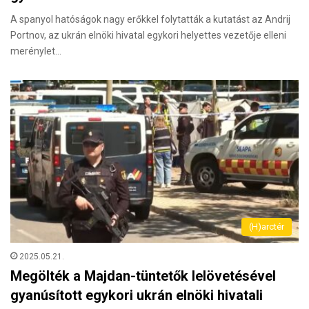
A spanyol hatóságok nagy erőkkel folytatták a kutatást az Andrij
Portnov, az ukrán elnöki hivatal egykori helyettes vezetője elleni
merénylet…
(H)arctér
2025.05.21.
Megölték a Majdan-tüntetők lelövetésével
gyanúsított egykori ukrán elnöki hivatali