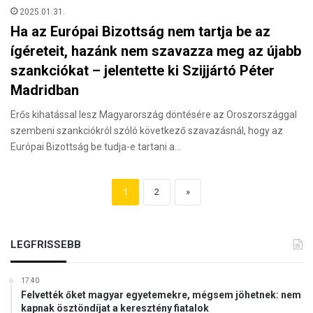
2025.01.31.
Ha az Európai Bizottság nem tartja be az
ígéreteit, hazánk nem szavazza meg az újabb
szankciókat – jelentette ki Szijjártó Péter
Madridban
Erős kihatással lesz Magyarország döntésére az Oroszországgal
szembeni szankciókról szóló következő szavazásnál, hogy az
Európai Bizottság be tudja-e tartani a…
1
2
»
LEGFRISSEBB
17:40
Felvették őket magyar egyetemekre, mégsem jöhetnek: nem
kapnak ösztöndíjat a keresztény fiatalok