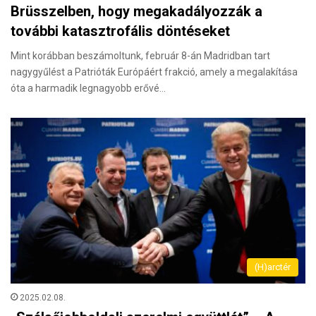
Brüsszelben, hogy megakadályozzák a
további katasztrofális döntéseket
Mint korábban beszámoltunk, február 8-án Madridban tart
nagygyűlést a Patrióták Európáért frakció, amely a megalakítása
óta a harmadik legnagyobb erővé…
(H)arctér
2025.02.08.