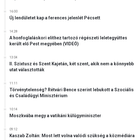
16:00
Új lendületet kap a ferences jelenlét Pécsett
14:28
A honfoglaláskori elithez tartozó régészeti leletegyüttes
került elő Pest megyében (VIDEÓ)
13:04
II. Szixtusz és Szent Kajetán, két szent, akik nem a könnyebb
utat választották
11:11
Törvénytelenség? Rétvári Bence szerint lebukott a Szociális
és Családügyi Minisztérium
10:14
Moszkvába megy a vatikáni külügyminiszter
09:12
Kaszab Zoltán: Most lett volna valódi szükség a közmédiára