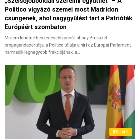
„Szélsőjobboldali szerelmi együttlét” – A
Politico vigyázó szemei most Madridon
csüngenek, ahol nagygyűlést tart a Patrióták
Európáért szombaton
Mi sem lehetne beszédesebb annál, ahogy Brüsszel
propagandaportálja, a Politico tálalja a hírt az Európai Parlament
harmadik legnagyobb frakciójának, a…
(H)arctér