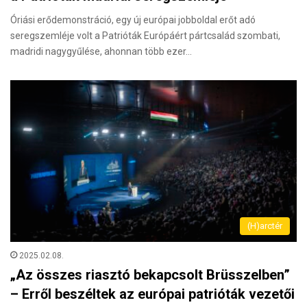
Óriási erődemonstráció, egy új európai jobboldal erőt adó
seregszemléje volt a Patrióták Európáért pártcsalád szombati,
madridi nagygyűlése, ahonnan több ezer…
(H)arctér
2025.02.08.
„Az összes riasztó bekapcsolt Brüsszelben”
– Erről beszéltek az európai patrióták vezetői