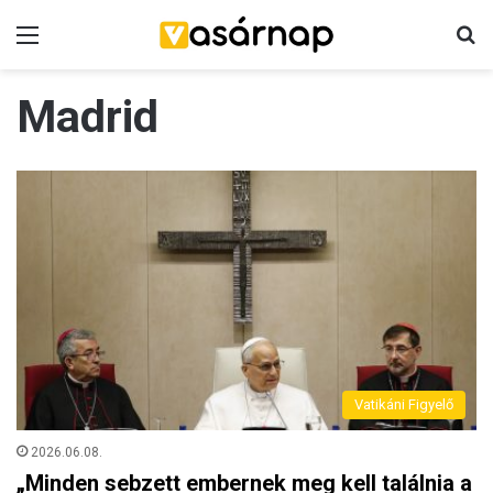
Menü
K
Madrid
Vatikáni Figyelő
2026.06.08.
„Minden sebzett embernek meg kell találnia a