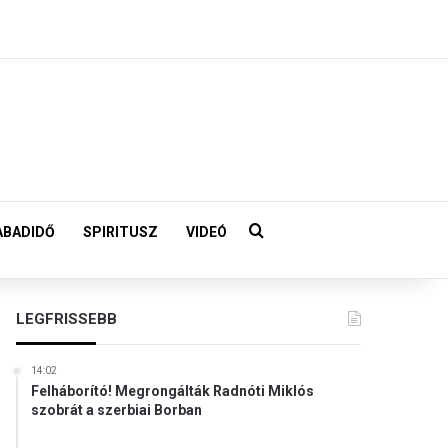
Keresés:
ABADIDŐ
SPIRITUSZ
VIDEÓ
LEGFRISSEBB
14:02
Felháborító! Megrongálták Radnóti Miklós
szobrát a szerbiai Borban