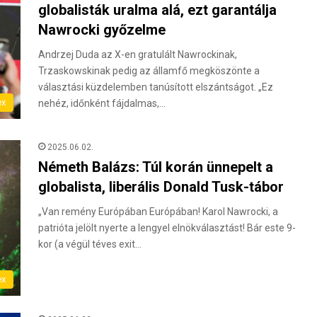
globalisták uralma alá, ezt garantálja
Nawrocki győzelme
Andrzej Duda az X-en gratulált Nawrockinak,
Trzaskowskinak pedig az államfő megköszönte a
választási küzdelemben tanúsított elszántságot. „Ez
ex
nehéz, időnként fájdalmas,…
2025.06.02.
Németh Balázs: Túl korán ünnepelt a
globalista, liberális Donald Tusk-tábor
„Van remény Európában Európában! Karol Nawrocki, a
patrióta jelölt nyerte a lengyel elnökválasztást! Bár este 9-
kor (a végül téves exit…
ex