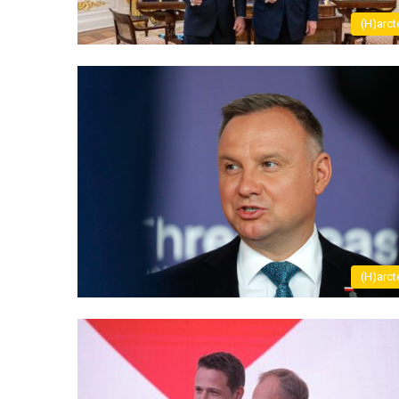
(H)arct
(H)arct