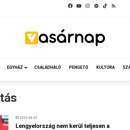
Facebook
YouTube
Instagram
Spotify
TikTok
RSS
EGYHÁZ
CSALÁDHÁLÓ
PENGETŐ
KULTÚRA
SZ
ztás
2025.06.02.
Lengyelország nem kerül teljesen a