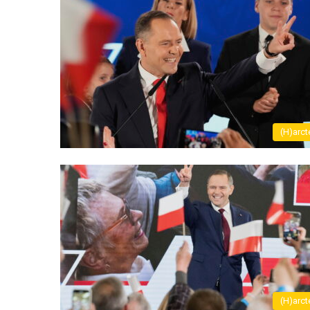
(H)arct
(H)arct