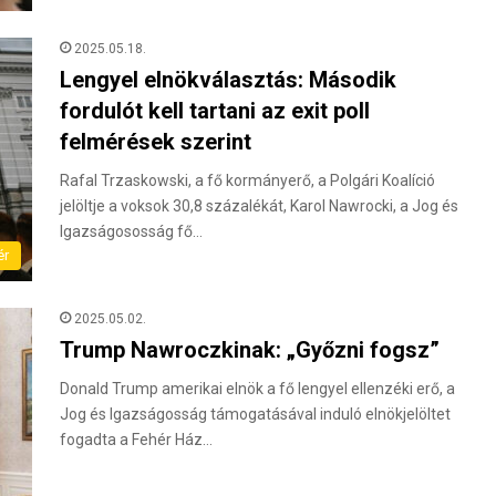
2025.05.18.
Lengyel elnökválasztás: Második
fordulót kell tartani az exit poll
felmérések szerint
Rafal Trzaskowski, a fő kormányerő, a Polgári Koalíció
jelöltje a voksok 30,8 százalékát, Karol Nawrocki, a Jog és
Igazságososság fő…
ér
2025.05.02.
Trump Nawroczkinak: „Győzni fogsz”
Donald Trump amerikai elnök a fő lengyel ellenzéki erő, a
Jog és Igazságosság támogatásával induló elnökjelöltet
fogadta a Fehér Ház…