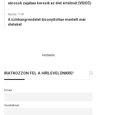
városok zajában keresik az élet értelmét (VIDEÓ)
tegnap, 17:00
A szívhangrendelet bizonyítottan mentett már
életeket
.
Hirdetés
IRATKOZZON FEL A HÍRLEVELÜNKRE!
Email
Vezetéknév