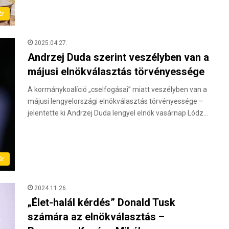
ér
2025.04.27.
Andrzej Duda szerint veszélyben van a
májusi elnökválasztás törvényessége
A kormánykoalíció „cselfogásai” miatt veszélyben van a
májusi lengyelországi elnökválasztás törvényessége –
jelentette ki Andrzej Duda lengyel elnök vasárnap Lódz…
ér
2024.11.26.
„Élet-halál kérdés” Donald Tusk
számára az elnökválasztás –