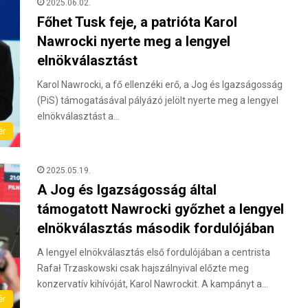
2025.06.02.
Főhet Tusk feje, a patrióta Karol
Nawrocki nyerte meg a lengyel
elnökválasztást
Karol Nawrocki, a fő ellenzéki erő, a Jog és Igazságosság
(PiS) támogatásával pályázó jelölt nyerte meg a lengyel
elnökválasztást a…
ér
2025.05.19.
A Jog és Igazságosság által
támogatott Nawrocki győzhet a lengyel
elnökválasztás második fordulójában
A lengyel elnökválasztás első fordulójában a centrista
Rafał Trzaskowski csak hajszálnyival előzte meg
konzervatív kihívóját, Karol Nawrockit. A kampányt a…
ér