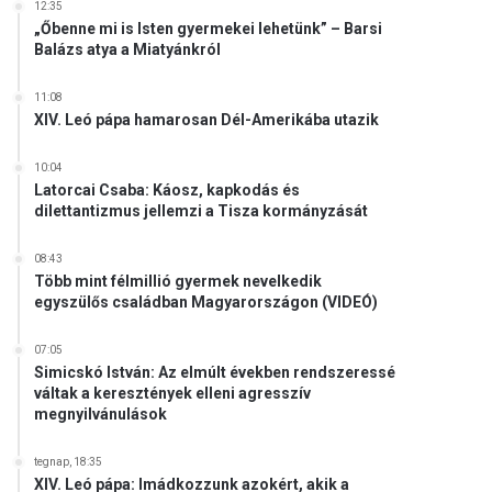
12:35
„Őbenne mi is Isten gyermekei lehetünk” – Barsi
Balázs atya a Miatyánkról
11:08
XIV. Leó pápa hamarosan Dél-Amerikába utazik
10:04
Latorcai Csaba: Káosz, kapkodás és
dilettantizmus jellemzi a Tisza kormányzását
08:43
Több mint félmillió gyermek nevelkedik
egyszülős családban Magyarországon (VIDEÓ)
07:05
Simicskó István: Az elmúlt években rendszeressé
váltak a keresztények elleni agresszív
megnyilvánulások
tegnap, 18:35
XIV. Leó pápa: Imádkozzunk azokért, akik a