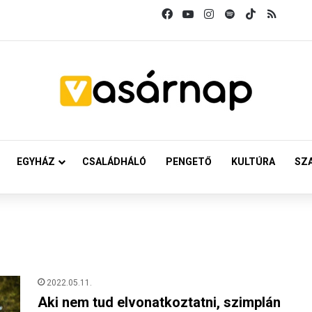
Facebook
YouTube
Instagram
Spotify
TikTok
RSS
EGYHÁZ
CSALÁDHÁLÓ
PENGETŐ
KULTÚRA
SZ
2022.05.11.
Aki nem tud elvonatkoztatni, szimplán