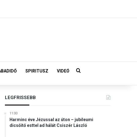
Keresés:
ABADIDŐ
SPIRITUSZ
VIDEÓ
LEGFRISSEBB
11:00
Harminc éve Jézussal az úton – jubileumi
dicsőítő esttel ad hálát Csiszér László