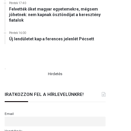
Péntek 17:40
Felvették őket magyar egyetemekre, mégsem
jöhetnek: nem kapnak ösztöndíjat a keresztény
fiatalok
Péntek 16:00
Új lendületet kap a ferences jelenlét Pécsett
.
Hirdetés
IRATKOZZON FEL A HÍRLEVELÜNKRE!
Email