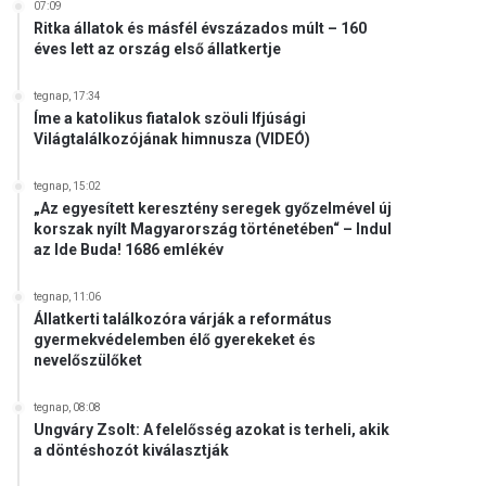
07:09
Ritka állatok és másfél évszázados múlt – 160
éves lett az ország első állatkertje
tegnap, 17:34
Íme a katolikus fiatalok szöuli Ifjúsági
Világtalálkozójának himnusza (VIDEÓ)
tegnap, 15:02
„Az egyesített keresztény seregek győzelmével új
korszak nyílt Magyarország történetében“ – Indul
az Ide Buda! 1686 emlékév
tegnap, 11:06
Állatkerti találkozóra várják a református
gyermekvédelemben élő gyerekeket és
nevelőszülőket
tegnap, 08:08
Ungváry Zsolt: A felelősség azokat is terheli, akik
a döntéshozót kiválasztják