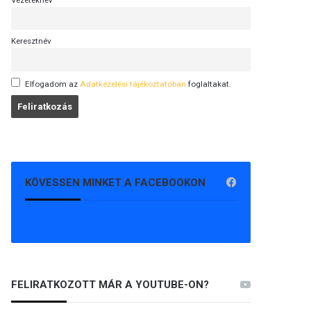
Vezetéknév
Keresztnév
Elfogadom az
Adatkezelési tájékoztatóban
foglaltakat.
KÖVESSEN MINKET A FACEBOOKON
FELIRATKOZOTT MÁR A YOUTUBE-ON?