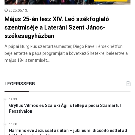
2025.05.13.
Május 25-én lesz XIV. Leó székfoglaló
szentmiséje a Lateráni Szent János-
székesegyházban
A pápai liturgikus szertartásmester, Diego Ravelli érsek hétfőn
bejelentette a pápa programjait a következő hetekre, beleértve a
május 18-i szentmisét…
LEGFRISSEBB
14:33
Gryllus Vilmos és Szalóki Ági is fellép a pécsi Szamárfül
Fesztiválon
11:00
Harminc éve Jézussal az úton – jubileumi dicsőítő esttel ad