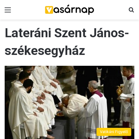
Menü
K
Lateráni Szent János-
székesegyház
Vatikáni Figyelő