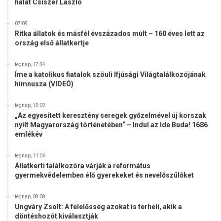
hálát Csiszér László
07:09
Ritka állatok és másfél évszázados múlt – 160 éves lett az
ország első állatkertje
tegnap, 17:34
Íme a katolikus fiatalok szöuli Ifjúsági Világtalálkozójának
himnusza (VIDEÓ)
tegnap, 15:02
„Az egyesített keresztény seregek győzelmével új korszak
nyílt Magyarország történetében“ – Indul az Ide Buda! 1686
emlékév
tegnap, 11:06
Állatkerti találkozóra várják a református
gyermekvédelemben élő gyerekeket és nevelőszülőket
tegnap, 08:08
Ungváry Zsolt: A felelősség azokat is terheli, akik a
döntéshozót kiválasztják