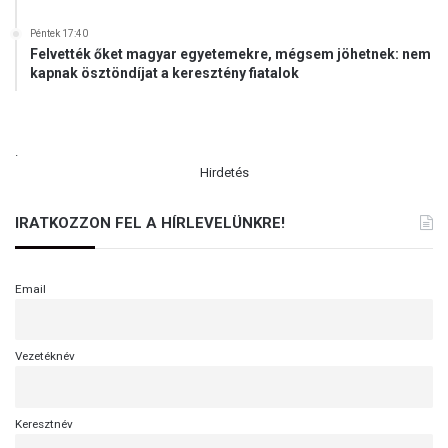
Péntek 17:40
Felvették őket magyar egyetemekre, mégsem jöhetnek: nem
kapnak ösztöndíjat a keresztény fiatalok
.
Hirdetés
IRATKOZZON FEL A HÍRLEVELÜNKRE!
Email
Vezetéknév
Keresztnév