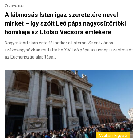
2026.04.03.
A lábmosás Isten igaz szeretetére nevel
minket – így szólt Leó pápa nagycsütörtöki
homíliája az Utolsó Vacsora emlékére
Nagycsütörtökön este fél hatkor a Lateráni Szent János
székesegyházban mutatta be XIV. Leó pápa az ünnepi szentmisét
az Eucharisztia alapítása…
Vatikáni Figyelő