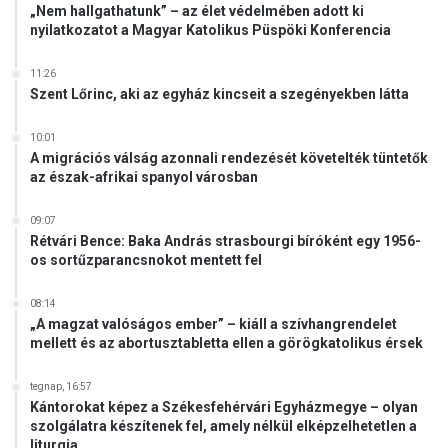
„Nem hallgathatunk” – az élet védelmében adott ki
nyilatkozatot a Magyar Katolikus Püspöki Konferencia
11:26
Szent Lőrinc, aki az egyház kincseit a szegényekben látta
10:01
A migrációs válság azonnali rendezését követelték tüntetők
az észak-afrikai spanyol városban
09:07
Rétvári Bence: Baka András strasbourgi bíróként egy 1956-
os sortűzparancsnokot mentett fel
08:14
„A magzat valóságos ember” – kiáll a szívhangrendelet
mellett és az abortusztabletta ellen a görögkatolikus érsek
tegnap, 16:57
Kántorokat képez a Székesfehérvári Egyházmegye – olyan
szolgálatra készítenek fel, amely nélkül elképzelhetetlen a
liturgia