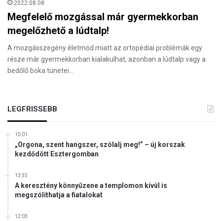
2022.08.08.
Megfelelő mozgással már gyermekkorban
megelőzhető a lúdtalp!
A mozgásszegény életmód miatt az ortopédiai problémák egy
része már gyermekkorban kialakulhat, azonban a lúdtalp vagy a
bedőlő boka tünetei…
LEGFRISSEBB
15:01
„Orgona, szent hangszer, szólalj meg!” – új korszak
kezdődött Esztergomban
13:33
A keresztény könnyűzene a templomon kívül is
megszólíthatja a fiatalokat
12:03