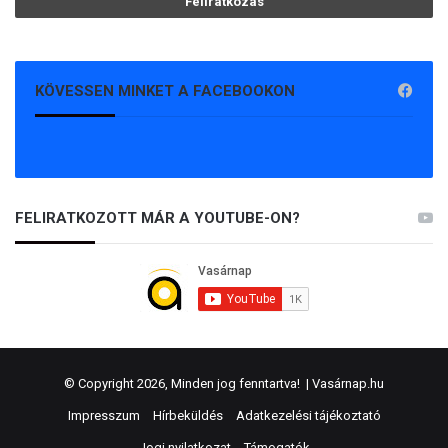
KÖVESSEN MINKET A FACEBOOKON
FELIRATKOZOTT MÁR A YOUTUBE-ON?
© Copyright 2026, Minden jog fenntartva! |
Vasárnap.hu
Impresszum
Hírbeküldés
Adatkezelési tájékoztató
Jogi nyilatkozat
Támogatók