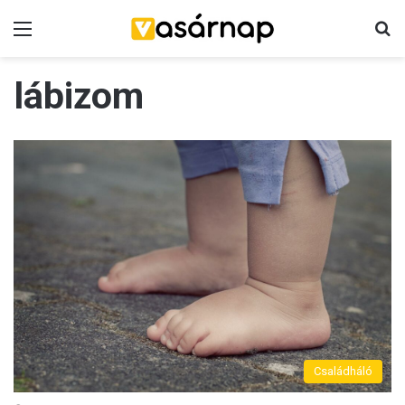
Menü
K
lábizom
Családháló