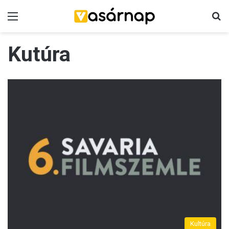
Menü
K
Kutúra
Kultúra