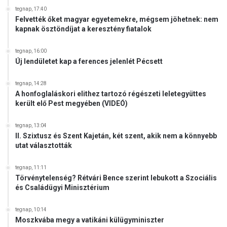
tegnap, 17:40
Felvették őket magyar egyetemekre, mégsem jöhetnek: nem
kapnak ösztöndíjat a keresztény fiatalok
tegnap, 16:00
Új lendületet kap a ferences jelenlét Pécsett
tegnap, 14:28
A honfoglaláskori elithez tartozó régészeti leletegyüttes
került elő Pest megyében (VIDEÓ)
tegnap, 13:04
II. Szixtusz és Szent Kajetán, két szent, akik nem a könnyebb
utat választották
tegnap, 11:11
Törvénytelenség? Rétvári Bence szerint lebukott a Szociális
és Családügyi Minisztérium
tegnap, 10:14
Moszkvába megy a vatikáni külügyminiszter