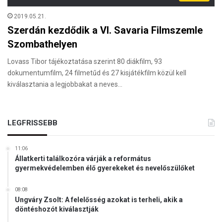
2019.05.21.
Szerdán kezdődik a VI. Savaria Filmszemle
Szombathelyen
Lovass Tibor tájékoztatása szerint 80 diákfilm, 93
dokumentumfilm, 24 filmetűd és 27 kisjátékfilm közül kell
kiválasztania a legjobbakat a neves…
LEGFRISSEBB
11:06
Állatkerti találkozóra várják a református
gyermekvédelemben élő gyerekeket és nevelőszülőket
08:08
Ungváry Zsolt: A felelősség azokat is terheli, akik a
döntéshozót kiválasztják