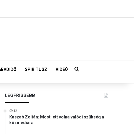
Keresés:
ABADIDŐ
SPIRITUSZ
VIDEÓ
LEGFRISSEBB
09:12
Kaszab Zoltán: Most lett volna valódi szükség a
közmédiára