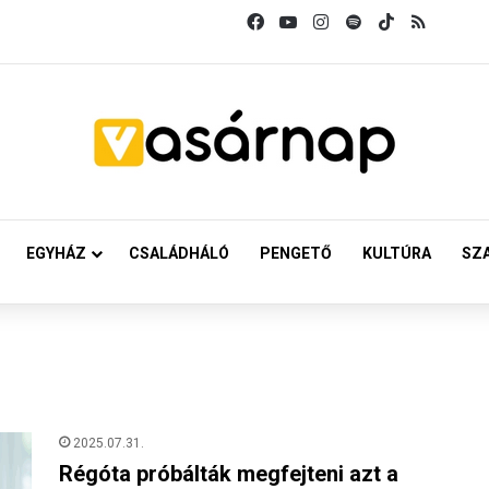
Facebook
YouTube
Instagram
Spotify
TikTok
RSS
EGYHÁZ
CSALÁDHÁLÓ
PENGETŐ
KULTÚRA
SZ
2025.07.31.
Régóta próbálták megfejteni azt a