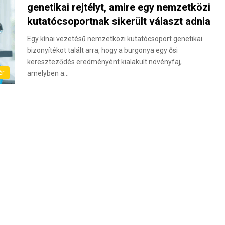
genetikai rejtélyt, amire egy nemzetközi
kutatócsoportnak sikerült választ adnia
Egy kínai vezetésű nemzetközi kutatócsoport genetikai
bizonyítékot talált arra, hogy a burgonya egy ősi
kereszteződés eredményént kialakult növényfaj,
ér
amelyben a…