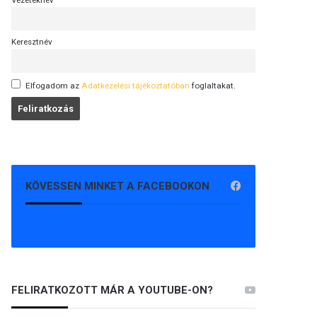
Vezetéknév
Keresztnév
Elfogadom az
Adatkezelési tájékoztatóban
foglaltakat.
KÖVESSEN MINKET A FACEBOOKON
FELIRATKOZOTT MÁR A YOUTUBE-ON?