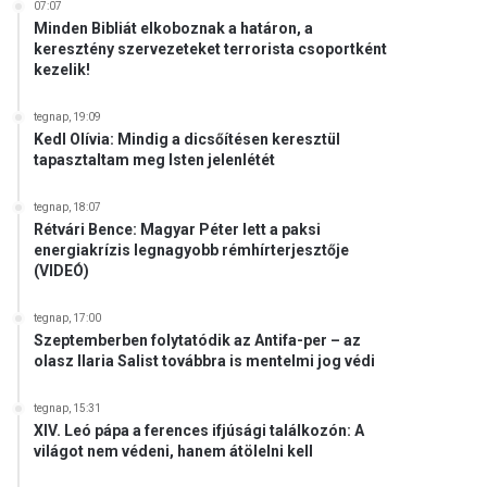
07:07
Minden Bibliát elkoboznak a határon, a
keresztény szervezeteket terrorista csoportként
kezelik!
tegnap, 19:09
Kedl Olívia: Mindig a dicsőítésen keresztül
tapasztaltam meg Isten jelenlétét
tegnap, 18:07
Rétvári Bence: Magyar Péter lett a paksi
energiakrízis legnagyobb rémhírterjesztője
(VIDEÓ)
tegnap, 17:00
Szeptemberben folytatódik az Antifa-per – az
olasz Ilaria Salist továbbra is mentelmi jog védi
tegnap, 15:31
XIV. Leó pápa a ferences ifjúsági találkozón: A
világot nem védeni, hanem átölelni kell