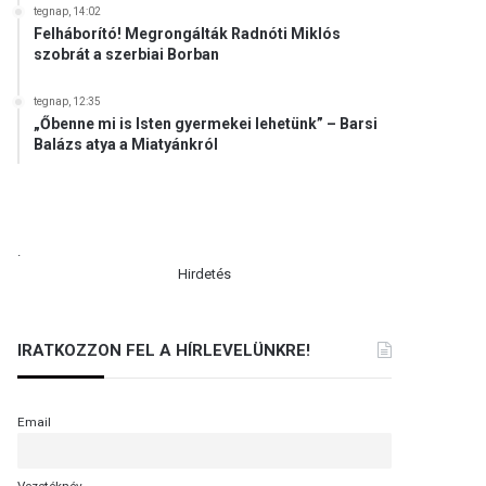
tegnap, 14:02
Felháborító! Megrongálták Radnóti Miklós
szobrát a szerbiai Borban
tegnap, 12:35
„Őbenne mi is Isten gyermekei lehetünk” – Barsi
Balázs atya a Miatyánkról
.
Hirdetés
IRATKOZZON FEL A HÍRLEVELÜNKRE!
Email