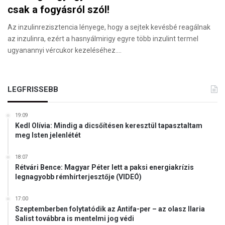
csak a fogyásról szól!
Az inzulinrezisztencia lényege, hogy a sejtek kevésbé reagálnak
az inzulinra, ezért a hasnyálmirigy egyre több inzulint termel
ugyanannyi vércukor kezeléséhez.…
LEGFRISSEBB
19:09
Kedl Olívia: Mindig a dicsőítésen keresztül tapasztaltam
meg Isten jelenlétét
18:07
Rétvári Bence: Magyar Péter lett a paksi energiakrízis
legnagyobb rémhírterjesztője (VIDEÓ)
17:00
Szeptemberben folytatódik az Antifa-per – az olasz Ilaria
Salist továbbra is mentelmi jog védi