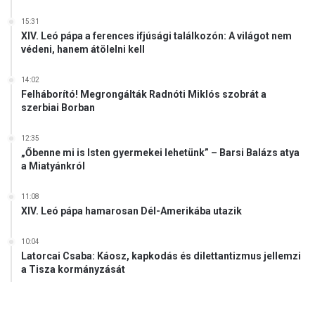
15:31
XIV. Leó pápa a ferences ifjúsági találkozón: A világot nem
védeni, hanem átölelni kell
14:02
Felháborító! Megrongálták Radnóti Miklós szobrát a
szerbiai Borban
12:35
„Őbenne mi is Isten gyermekei lehetünk” – Barsi Balázs atya
a Miatyánkról
11:08
XIV. Leó pápa hamarosan Dél-Amerikába utazik
10:04
Latorcai Csaba: Káosz, kapkodás és dilettantizmus jellemzi
a Tisza kormányzását