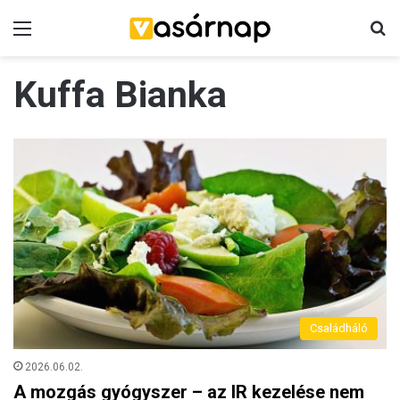
Menü
K
Kuffa Bianka
Családháló
2026.06.02.
A mozgás gyógyszer – az IR kezelése nem