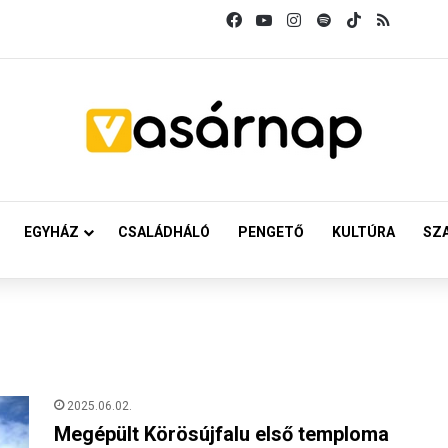
Facebook
YouTube
Instagram
Spotify
TikTok
RSS
EGYHÁZ
CSALÁDHÁLÓ
PENGETŐ
KULTÚRA
SZ
2025.06.02.
Megépült Körösújfalu első temploma