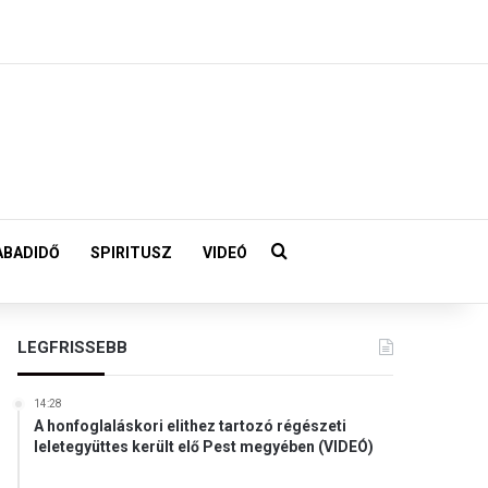
Keresés:
ABADIDŐ
SPIRITUSZ
VIDEÓ
LEGFRISSEBB
14:28
A honfoglaláskori elithez tartozó régészeti
leletegyüttes került elő Pest megyében (VIDEÓ)