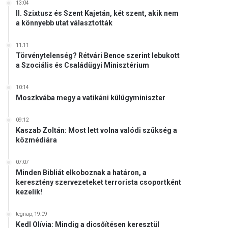
13:04
II. Szixtusz és Szent Kajetán, két szent, akik nem
a könnyebb utat választották
11:11
Törvénytelenség? Rétvári Bence szerint lebukott
a Szociális és Családügyi Minisztérium
10:14
Moszkvába megy a vatikáni külügyminiszter
09:12
Kaszab Zoltán: Most lett volna valódi szükség a
közmédiára
07:07
Minden Bibliát elkoboznak a határon, a
keresztény szervezeteket terrorista csoportként
kezelik!
tegnap, 19:09
Kedl Olívia: Mindig a dicsőítésen keresztül