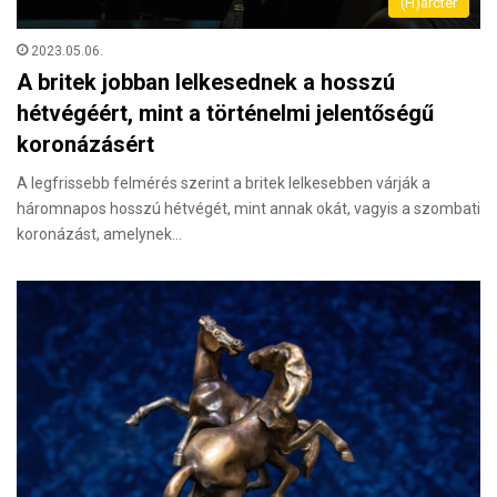
(H)arctér
2023.05.06.
A britek jobban lelkesednek a hosszú
hétvégéért, mint a történelmi jelentőségű
koronázásért
A legfrissebb felmérés szerint a britek lelkesebben várják a
háromnapos hosszú hétvégét, mint annak okát, vagyis a szombati
koronázást, amelynek…