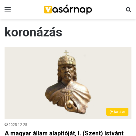
Menü
K
koronázás
(H)arctér
2025.12.25.
A magyar állam alapítóját, I. (Szent) Istvánt