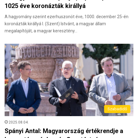
1025 éve koronázták királlyá
A hagyomány szerint ezerhuszonöt éve, 1000. december 25-én
koronázták királlyá I. (Szent) Istvánt, a magyar állam
megalapítóját, a magyar keresztény…
Szabadidő
2025.08.04.
Spányi Antal: Magyarország értékrendje a