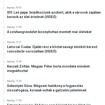
tegnap, 18:35
XIV. Leó pápa: Imádkozzunk azokért, akik a városok zajában
keresik az élet értelmét (VIDEÓ)
tegnap, 17:00
A szívhangrendelet bizonyítottan mentett már életeket
tegnap, 15:21
Latorcai Csaba: Újabb rész a köztársasági elnököt kereső
roncsderbi-sorozatban (VIDEÓ)
tegnap, 14:04
Kaszab Zoltán: Magyar Péter kurta mondata mindent
megváltoztat
tegnap, 12:34
Sebestyén Géza: Mégsem hatékony a fogyasztás
visszafogása, koraiak voltak a győzelmi jelentések
tegnap, 11:06