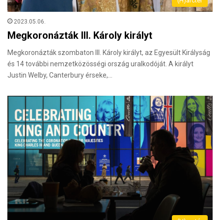
(H)arctér
2023.05.06.
Megkoronázták III. Károly királyt
Megkoronázták szombaton III. Károly királyt, az Egyesült Királyság
és 14 további nemzetközösségi ország uralkodóját. A királyt
Justin Welby, Canterbury érseke,…