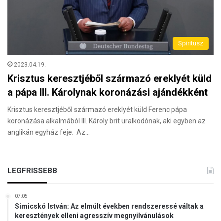
Spiritusz
2023.04.19.
Krisztus keresztjéből származó ereklyét küld
a pápa III. Károlynak koronázási ajándékként
Krisztus keresztjéből származó ereklyét küld Ferenc pápa
koronázása alkalmából III. Károly brit uralkodónak, aki egyben az
anglikán egyház feje. Az…
LEGFRISSEBB
07:05
Simicskó István: Az elmúlt években rendszeressé váltak a
keresztények elleni agresszív megnyilvánulások