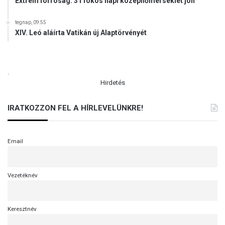
Extrém forróság: 31 fokos napi középhőmérséklet jön
tegnap, 09:55
XIV. Leó aláírta Vatikán új Alaptörvényét
.
Hirdetés
IRATKOZZON FEL A HÍRLEVELÜNKRE!
Email
Vezetéknév
Keresztnév