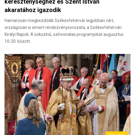
kereszténységhez és Szent István
akaratához igazodik
Hamarosan megkezdődik Székesfehérvár legjobban várt,
országosan is ismert rendezvénysorozata, a Székesfehérvári
Királyi Napok. A sokszínű, színvonalas programjokat augusztus
10-20. között…