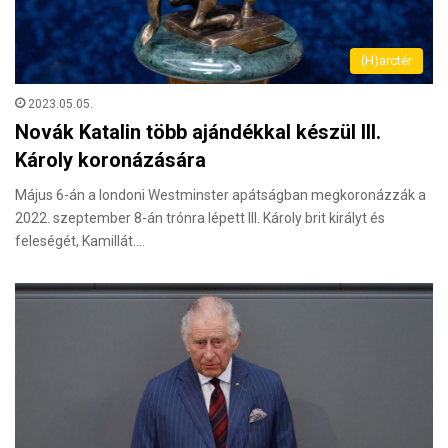
(H)arctér
2023.05.05.
Novák Katalin több ajándékkal készül III.
Károly koronázására
Május 6-án a londoni Westminster apátságban megkoronázzák a
2022. szeptember 8-án trónra lépett III. Károly brit királyt és
feleségét, Kamillát.…