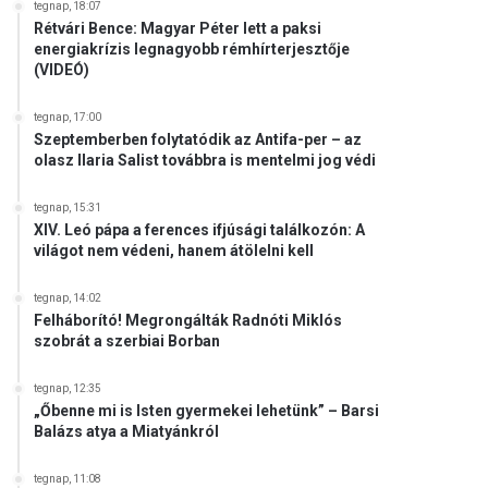
tegnap, 18:07
Rétvári Bence: Magyar Péter lett a paksi
energiakrízis legnagyobb rémhírterjesztője
(VIDEÓ)
tegnap, 17:00
Szeptemberben folytatódik az Antifa-per – az
olasz Ilaria Salist továbbra is mentelmi jog védi
tegnap, 15:31
XIV. Leó pápa a ferences ifjúsági találkozón: A
világot nem védeni, hanem átölelni kell
tegnap, 14:02
Felháborító! Megrongálták Radnóti Miklós
szobrát a szerbiai Borban
tegnap, 12:35
„Őbenne mi is Isten gyermekei lehetünk” – Barsi
Balázs atya a Miatyánkról
tegnap, 11:08