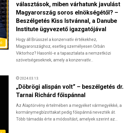
választások, miben várhatunk javulást
Magyarország soros elnökségétől? –
Beszélgetés Kiss Istvánnal, a Danube
Institute ügyvezető igazgatójával
Hogy áll Brüsszel a konzervatív értékekhez,
eó
Magyarországhoz, esetleg személyesen Orbán
Viktorhoz? Hasonló-e a tapasztalata a nemzetközi
szövetségeseknek, amely a konzervatív…
2024.03.13.
„Döbrögi alispán volt” – beszélgetés dr.
Tarnai Richárd főispánnal
Az Alaptörvény értelmében a megyéket vármegyékké, a
kormánymegbízottakat pedig főispánná nevezték át.
Több támadás érte a módosítást, amelyek szerint az…