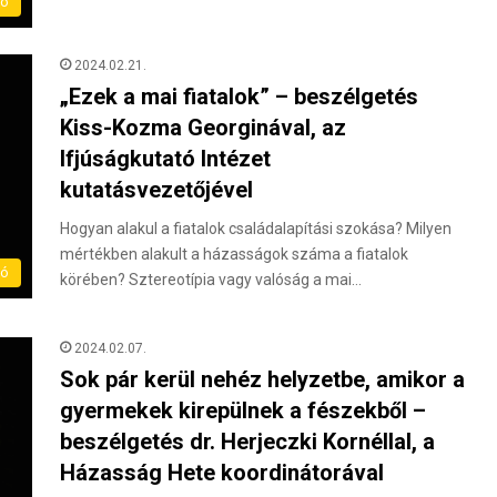
eó
2024.02.21.
„Ezek a mai fiatalok” – beszélgetés
Kiss-Kozma Georginával, az
Ifjúságkutató Intézet
kutatásvezetőjével
Hogyan alakul a fiatalok családalapítási szokása? Milyen
mértékben alakult a házasságok száma a fiatalok
eó
körében? Sztereotípia vagy valóság a mai…
2024.02.07.
Sok pár kerül nehéz helyzetbe, amikor a
gyermekek kirepülnek a fészekből –
beszélgetés dr. Herjeczki Kornéllal, a
Házasság Hete koordinátorával