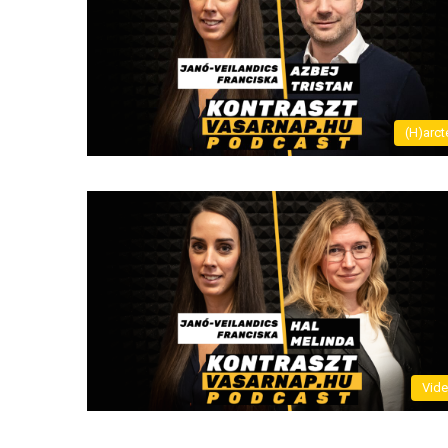
(H)arct
Vid