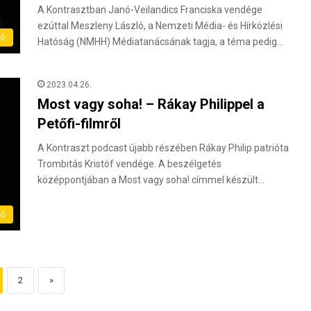
A Kontrasztban Janó-Veilandics Franciska vendége
ezúttal Meszleny László, a Nemzeti Média- és Hírközlési
eó
Hatóság (NMHH) Médiatanácsának tagja, a téma pedig…
2023.04.26.
Most vagy soha! – Rákay Philippel a
Petőfi-filmről
A Kontraszt podcast újabb részében Rákay Philip patrióta
Trombitás Kristóf vendége. A beszélgetés
középpontjában a Most vagy soha! címmel készült…
eó
2
»