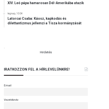
XIV. Leó pápa hamarosan Dél-Amerikába utazik
tegnap, 10:04
Latorcai Csaba: Káosz, kapkodás és
dilettantizmus jellemzi a Tisza kormányzását
.
Hirdetés
IRATKOZZON FEL A HÍRLEVELÜNKRE!
Email
Vezetéknév