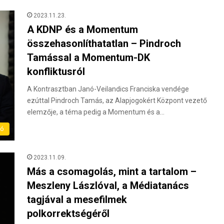
2023.11.23.
A KDNP és a Momentum
összehasonlíthatatlan – Pindroch
Tamással a Momentum-DK
konfliktusról
A Kontrasztban Janó-Veilandics Franciska vendége
ezúttal Pindroch Tamás, az Alapjogokért Központ vezető
elemzője, a téma pedig a Momentum és a…
eó
2023.11.09.
Más a csomagolás, mint a tartalom –
Meszleny Lászlóval, a Médiatanács
tagjával a mesefilmek
polkorrektségéről