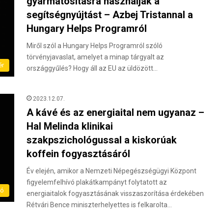
gyarmatosításra használják a
segítségnyújtást – Azbej Tristannal a
Hungary Helps Programról
Miről szól a Hungary Helps Programról szóló
törvényjavaslat, amelyet a minap tárgyalt az
ér
országgyűlés? Hogy áll az EU az üldözött…
2023.12.07.
A kávé és az energiaital nem ugyanaz –
Hal Melinda klinikai
szakpszichológussal a kiskorúak
koffein fogyasztásáról
Év elején, amikor a Nemzeti Népegészségügyi Központ
figyelemfelhívó plakátkampányt folytatott az
eó
energiaitalok fogyasztásának visszaszorítása érdekében
Rétvári Bence miniszterhelyettes is felkarolta…