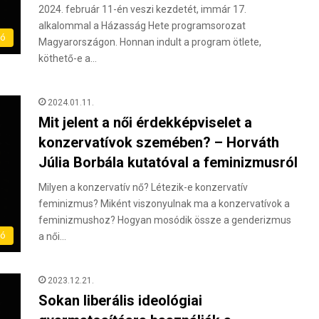
2024. február 11-én veszi kezdetét, immár 17.
alkalommal a Házasság Hete programsorozat
eó
Magyarországon. Honnan indult a program ötlete,
köthető-e a…
2024.01.11.
Mit jelent a női érdekképviselet a
konzervatívok szemében? – Horváth
Júlia Borbála kutatóval a feminizmusról
Milyen a konzervatív nő? Létezik-e konzervatív
feminizmus? Miként viszonyulnak ma a konzervatívok a
feminizmushoz? Hogyan mosódik össze a genderizmus
eó
a női…
2023.12.21.
Sokan liberális ideológiai