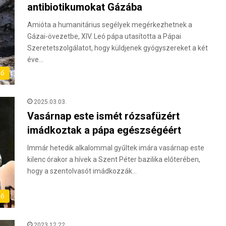
antibiotikumokat Gázába
Amióta a humanitárius segélyek megérkezhetnek a
Gázai-övezetbe, XIV. Leó pápa utasította a Pápai
Szeretetszolgálatot, hogy küldjenek gyógyszereket a két
éve…
lő
2025.03.03.
Vasárnap este ismét rózsafüzért
imádkoztak a pápa egészségéért
Immár hetedik alkalommal gyűltek imára vasárnap este
kilenc órakor a hívek a Szent Péter bazilika előterében,
hogy a szentolvasót imádkozzák…
lő
2023.12.22.