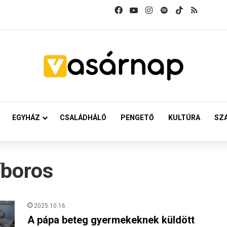
Facebook
YouTube
Instagram
Spotify
TikTok
RSS
EGYHÁZ
CSALÁDHÁLÓ
PENGETŐ
KULTÚRA
SZ
íboros
2025.10.16.
A pápa beteg gyermekeknek küldött