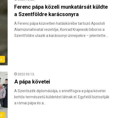
Ferenc pápa közeli munkatársát küldte
a Szentföldre karácsonyra
A Ferenc pápa közvetlen hatáskörébe tartozó Apostoli
Alamizsnahivatal vezetője, Konrad Krajewski bíboros a
Szentföldre utazik a karácsonyi ünnepekre – jelentette…
sz
2022.03.13.
A pápa követei
A Szentszék diplomáciája, s ennélfogva a pápa követei
kettős természetű küldetést látnak el. Egyfelől biztosítják
a római pápa és a…
lő