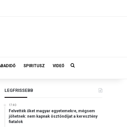
Keresés:
ABADIDŐ
SPIRITUSZ
VIDEÓ
LEGFRISSEBB
17:40
Felvették őket magyar egyetemekre, mégsem
jöhetnek: nem kapnak ösztöndíjat a keresztény
fiatalok