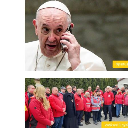
Spiritu
Vatikáni Figye