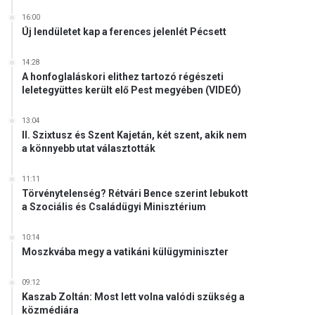
16:00
Új lendületet kap a ferences jelenlét Pécsett
14:28
A honfoglaláskori elithez tartozó régészeti
leletegyüttes került elő Pest megyében (VIDEÓ)
13:04
II. Szixtusz és Szent Kajetán, két szent, akik nem
a könnyebb utat választották
11:11
Törvénytelenség? Rétvári Bence szerint lebukott
a Szociális és Családügyi Minisztérium
10:14
Moszkvába megy a vatikáni külügyminiszter
09:12
Kaszab Zoltán: Most lett volna valódi szükség a
közmédiára