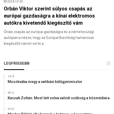
2024.10.05.
Orbán Viktor szerint súlyos csapás az
európai gazdaságra a kínai elektromos
autókra kivetendő kiegészítő vám
Óriási csapás az európai gazdaságra és a németországi
autóiparra nézve, hogy az Európai Bizottság hamarosan
kiegészítő vámot vet ki a…
LEGFRISSEBB
10:14
Moszkvába megy a vatikáni külügyminiszter
09:12
Kaszab Zoltán: Most lett volna valódi szükség a közmédiára
07:07