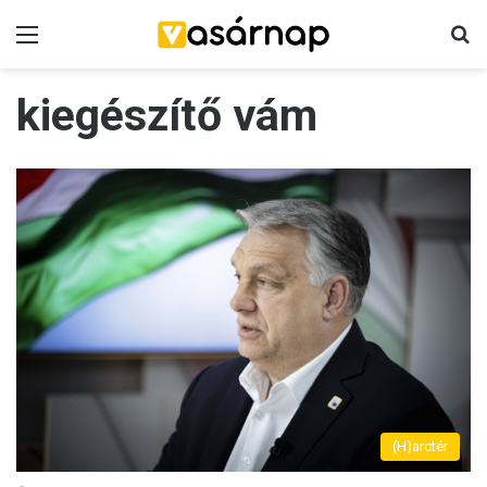
Menü
K
kiegészítő vám
(H)arctér