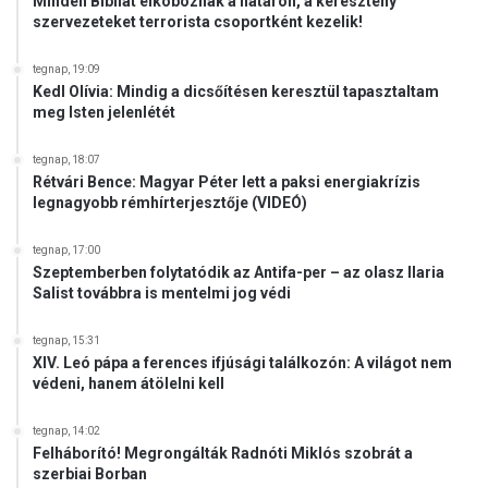
Minden Bibliát elkoboznak a határon, a keresztény
szervezeteket terrorista csoportként kezelik!
tegnap, 19:09
Kedl Olívia: Mindig a dicsőítésen keresztül tapasztaltam
meg Isten jelenlétét
tegnap, 18:07
Rétvári Bence: Magyar Péter lett a paksi energiakrízis
legnagyobb rémhírterjesztője (VIDEÓ)
tegnap, 17:00
Szeptemberben folytatódik az Antifa-per – az olasz Ilaria
Salist továbbra is mentelmi jog védi
tegnap, 15:31
XIV. Leó pápa a ferences ifjúsági találkozón: A világot nem
védeni, hanem átölelni kell
tegnap, 14:02
Felháborító! Megrongálták Radnóti Miklós szobrát a
szerbiai Borban