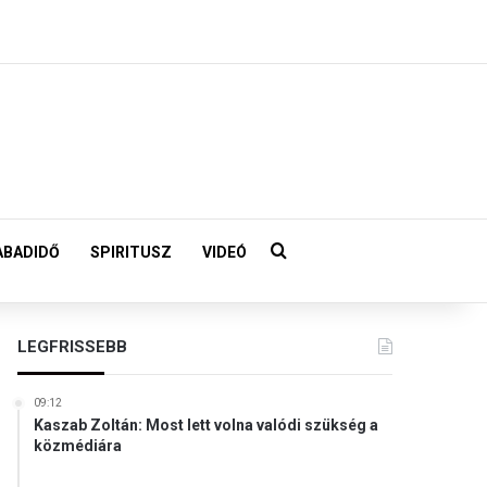
Keresés:
ABADIDŐ
SPIRITUSZ
VIDEÓ
LEGFRISSEBB
09:12
Kaszab Zoltán: Most lett volna valódi szükség a
közmédiára