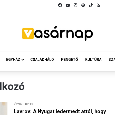
Facebook
YouTube
Instagram
Spotify
TikTok
RSS
EGYHÁZ
CSALÁDHÁLÓ
PENGETŐ
KULTÚRA
SZ
álkozó
2025.02.13.
Lavrov: A Nyugat ledermedt attól, hogy