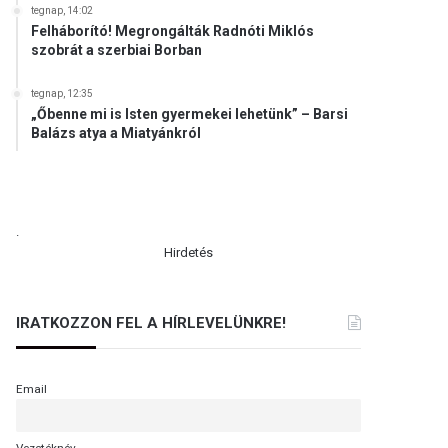
tegnap, 14:02
Felháborító! Megrongálták Radnóti Miklós
szobrát a szerbiai Borban
tegnap, 12:35
„Őbenne mi is Isten gyermekei lehetünk” – Barsi
Balázs atya a Miatyánkról
.
Hirdetés
IRATKOZZON FEL A HÍRLEVELÜNKRE!
Email