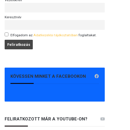
Vezetéknév
Keresztnév
Elfogadom az
Adatkezelési tájékoztatóban
foglaltakat.
KÖVESSEN MINKET A FACEBOOKON
FELIRATKOZOTT MÁR A YOUTUBE-ON?