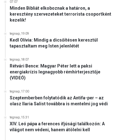
07:07
Minden Bibliát elkoboznak a határon, a
keresztény szervezeteket terrorista csoportként
kezelik!
tegnap, 19:09
Kedl Olívia: Mindig a dicsőítésen keresztül
tapasztaltam meg Isten jelenlétét
tegnap, 18:07
Rétvári Bence: Magyar Péter lett a paksi
energiakrízis legnagyobb rémhírterjesztője
(VIDEÓ)
tegnap, 17:00
Szeptemberben folytatódik az Antifa-per – az
olasz Ilaria Salist továbbra is mentelmi jog védi
tegnap, 15:31
XIV. Leó pápa a ferences ifjúsági találkozón: A
világot nem védeni, hanem átölelni kell