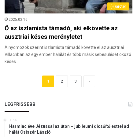
(H)arctér
2025.02.16.
Ő az iszlamista támadó, aki elkövette az
ausztriai késes merényletet
A nyomozók szerint iszlamista támadó követte el az ausztriai
Villachban az egy ember halálát és több másik sebesülését okozó
késes…
1
2
3
»
LEGFRISSEBB
11:00
Harminc éve Jézussal az úton – jubileumi dicsőítő esttel ad
hálát Csiszér László