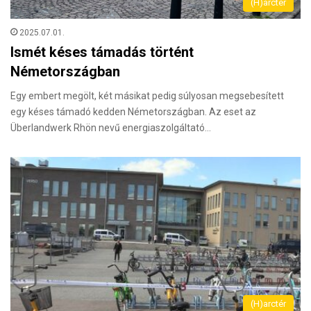
(H)arctér
2025.07.01.
Ismét késes támadás történt
Németországban
Egy embert megölt, két másikat pedig súlyosan megsebesített
egy késes támadó kedden Németországban. Az eset az
Überlandwerk Rhön nevű energiaszolgáltató…
(H)arctér