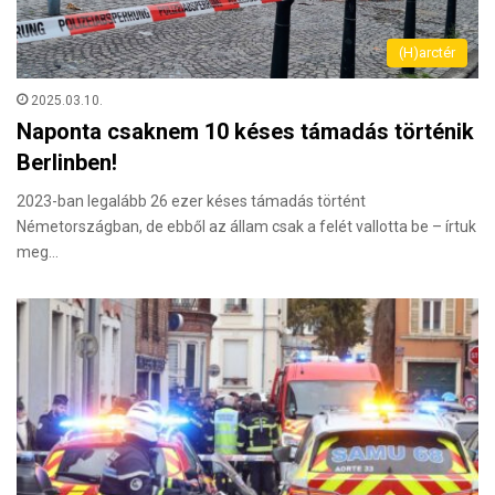
(H)arctér
2025.03.10.
Naponta csaknem 10 késes támadás történik
Berlinben!
2023-ban legalább 26 ezer késes támadás történt
Németországban, de ebből az állam csak a felét vallotta be – írtuk
meg…