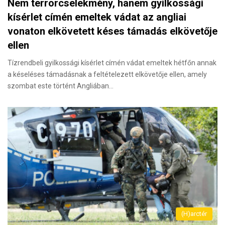
Nem terrorcselekmény, hanem gyilkossági
kísérlet címén emeltek vádat az angliai
vonaton elkövetett késes támadás elkövetője
ellen
Tízrendbeli gyilkossági kísérlet címén vádat emeltek hétfőn annak
a késeléses támadásnak a feltételezett elkövetője ellen, amely
szombat este történt Angliában…
(H)arctér