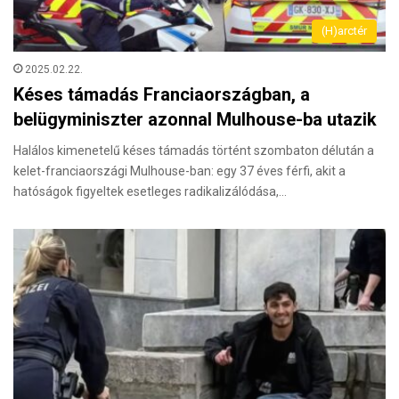
(H)arctér
2025.02.22.
Késes támadás Franciaországban, a
belügyminiszter azonnal Mulhouse-ba utazik
Halálos kimenetelű késes támadás történt szombaton délután a
kelet-franciaországi Mulhouse-ban: egy 37 éves férfi, akit a
hatóságok figyeltek esetleges radikalizálódása,…