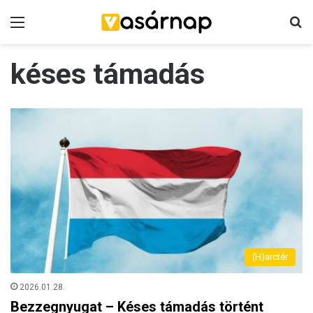
Menü
K
késes támadás
(H)arctér
2026.01.28.
Bezzegnyugat – Késes támadás történt