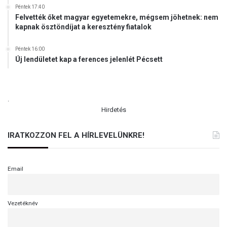
Péntek 17:40
Felvették őket magyar egyetemekre, mégsem jöhetnek: nem
kapnak ösztöndíjat a keresztény fiatalok
Péntek 16:00
Új lendületet kap a ferences jelenlét Pécsett
.
Hirdetés
IRATKOZZON FEL A HÍRLEVELÜNKRE!
Email
Vezetéknév