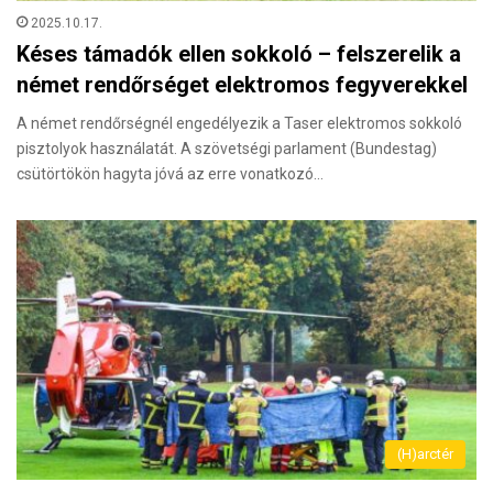
2025.10.17.
Késes támadók ellen sokkoló – felszerelik a
német rendőrséget elektromos fegyverekkel
A német rendőrségnél engedélyezik a Taser elektromos sokkoló
pisztolyok használatát. A szövetségi parlament (Bundestag)
csütörtökön hagyta jóvá az erre vonatkozó…
(H)arctér