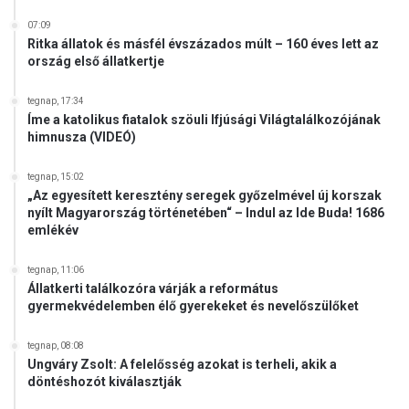
07:09
Ritka állatok és másfél évszázados múlt – 160 éves lett az
ország első állatkertje
tegnap, 17:34
Íme a katolikus fiatalok szöuli Ifjúsági Világtalálkozójának
himnusza (VIDEÓ)
tegnap, 15:02
„Az egyesített keresztény seregek győzelmével új korszak
nyílt Magyarország történetében“ – Indul az Ide Buda! 1686
emlékév
tegnap, 11:06
Állatkerti találkozóra várják a református
gyermekvédelemben élő gyerekeket és nevelőszülőket
tegnap, 08:08
Ungváry Zsolt: A felelősség azokat is terheli, akik a
döntéshozót kiválasztják