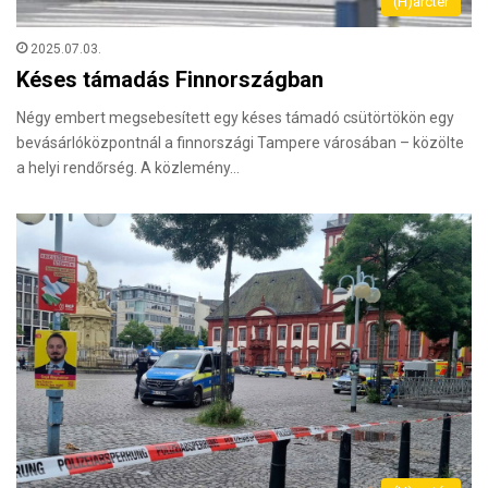
(H)arctér
2025.07.03.
Késes támadás Finnországban
Négy embert megsebesített egy késes támadó csütörtökön egy
bevásárlóközpontnál a finnországi Tampere városában – közölte
a helyi rendőrség. A közlemény…