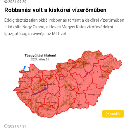
2021.09.20.
Robbanás volt a kiskörei vízerőműben
Eddig tisztázatlan okból robbanás történt a kiskörei vízerőműben
– közölte Nagy Csaba, a Heves Megyei Katasztrófavédelmi
Igazgatóság szóvivője az MTI-vel.…
(H)arctér
2021.07.31.