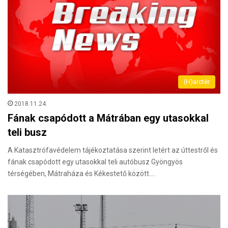
(H)arctér
2018.11.24.
Fának csapódott a Mátrában egy utasokkal
teli busz
A Katasztrófavédelem tájékoztatása szerint letért az úttestről és
fának csapódott egy utasokkal teli autóbusz Gyöngyös
térségében, Mátraháza és Kékestető között.…