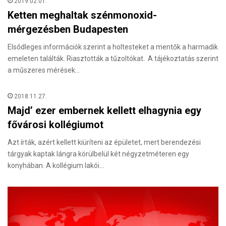
2019.02.01.
Ketten meghaltak szénmonoxid-
mérgezésben Budapesten
Elsődleges információk szerint a holtesteket a mentők a harmadik
emeleten találták. Riasztották a tűzoltókat. A tájékoztatás szerint
a műszeres mérések…
2018.11.27.
Majd’ ezer embernek kellett elhagynia egy
fővárosi kollégiumot
Azt írták, azért kellett kiüríteni az épületet, mert berendezési
tárgyak kaptak lángra körülbelül két négyzetméteren egy
konyhában. A kollégium lakói…