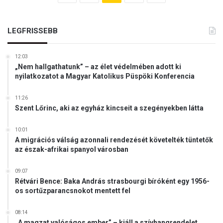
LEGFRISSEBB
12:03
„Nem hallgathatunk” – az élet védelmében adott ki
nyilatkozatot a Magyar Katolikus Püspöki Konferencia
11:26
Szent Lőrinc, aki az egyház kincseit a szegényekben látta
10:01
A migrációs válság azonnali rendezését követelték tüntetők
az észak-afrikai spanyol városban
09:07
Rétvári Bence: Baka András strasbourgi bíróként egy 1956-
os sortűzparancsnokot mentett fel
08:14
„A magzat valóságos ember” – kiáll a szívhangrendelet