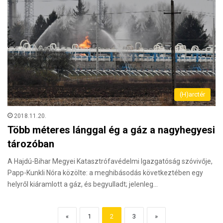
(H)arctér
2018.11.20.
Több méteres lánggal ég a gáz a nagyhegyesi
tározóban
A Hajdú-Bihar Megyei Katasztrófavédelmi Igazgatóság szóvivője,
Papp-Kunkli Nóra közölte: a meghibásodás következtében egy
helyről kiáramlott a gáz, és begyulladt; jelenleg…
«
1
2
3
»