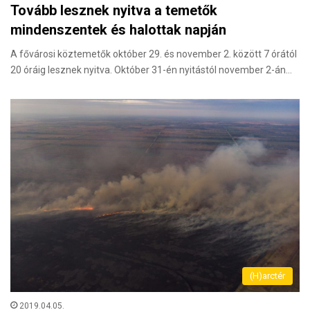
Tovább lesznek nyitva a temetők
mindenszentek és halottak napján
A fővárosi köztemetők október 29. és november 2. között 7 órától
20 óráig lesznek nyitva. Október 31-én nyitástól november 2-án…
(H)arctér
2019.04.05.