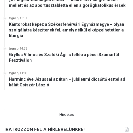
mellett és az abortusztabletta ellen a görögkatolikus érsek
tegnap, 16:57
Kántorokat képez a Székesfehérvári Egyházmegye – olyan
szolgálatra készítenek fel, amely nélkül elképzelhetetlen a
liturgia
tegnap, 14:33
Gryllus Vilmos és Szalóki Ági is fellép a pécsi Szamárfül
Fesztiválon
tegnap, 11:00
Harminc éve Jézussal az úton – jubileumi dicsőítő esttel ad
hálát Csiszér László
.
Hirdetés
IRATKOZZON FEL A HÍRLEVELÜNKRE!