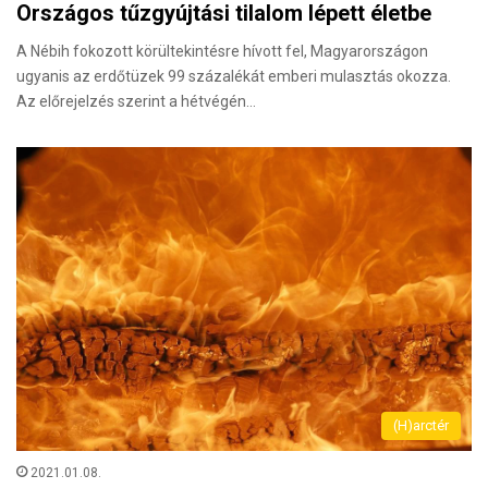
Országos tűzgyújtási tilalom lépett életbe
A Nébih fokozott körültekintésre hívott fel, Magyarországon
ugyanis az erdőtüzek 99 százalékát emberi mulasztás okozza.
Az előrejelzés szerint a hétvégén…
(H)arctér
2021.01.08.