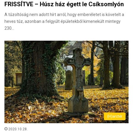
FRISSÍTVE – Húsz ház égett le Csíksomlyón
A tűzoltóság nem adott hírt arról, hogy emberéletet is követelt a
heves tűz, azonban a felgyúlt épületekből kimenekült mintegy
230…
(H)arctér
2020.10.28.