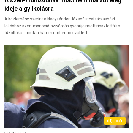
A szén-monoxidnak most nem maradt elég
ideje a gyilkolásra
A közlemény szerint a Nagysándor József utcai társasházi
lakáshoz szén-monoxid-szivárgás gyanúja miatt riasztották a
tűzoltókat, miután három ember rosszul lett.…
(H)arctér