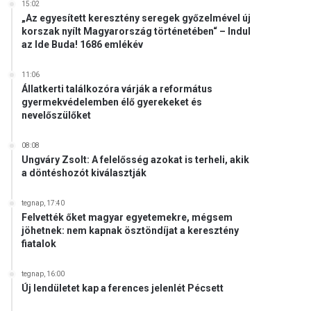
15:02
„Az egyesített keresztény seregek győzelmével új
korszak nyílt Magyarország történetében“ – Indul
az Ide Buda! 1686 emlékév
11:06
Állatkerti találkozóra várják a református
gyermekvédelemben élő gyerekeket és
nevelőszülőket
08:08
Ungváry Zsolt: A felelősség azokat is terheli, akik
a döntéshozót kiválasztják
tegnap, 17:40
Felvették őket magyar egyetemekre, mégsem
jöhetnek: nem kapnak ösztöndíjat a keresztény
fiatalok
tegnap, 16:00
Új lendületet kap a ferences jelenlét Pécsett