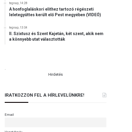
tegnap, 14:28
A honfoglaláskori elithez tartozó régészeti
leletegyüttes került elő Pest megyében (VIDEÓ)
tegnap, 13:04
II. Szixtusz és Szent Kajetán, két szent, akik nem
a könnyebb utat választották
.
Hirdetés
IRATKOZZON FEL A HÍRLEVELÜNKRE!
Email