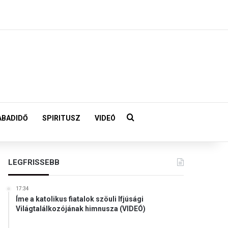
Keresés:
ABADIDŐ
SPIRITUSZ
VIDEÓ
LEGFRISSEBB
17:34
Íme a katolikus fiatalok szöuli Ifjúsági
Világtalálkozójának himnusza (VIDEÓ)