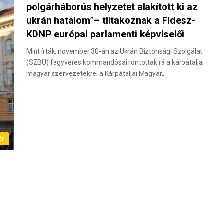
polgárháborús helyzetet alakított ki az
ukrán hatalom”– tiltakoznak a Fidesz-
KDNP európai parlamenti képviselői
Mint írták, november 30-án az Ukrán Biztonsági Szolgálat
(SZBU) fegyveres kommandósai rontottak rá a kárpátaljai
magyar szervezetekre: a Kárpátaljai Magyar…
ér