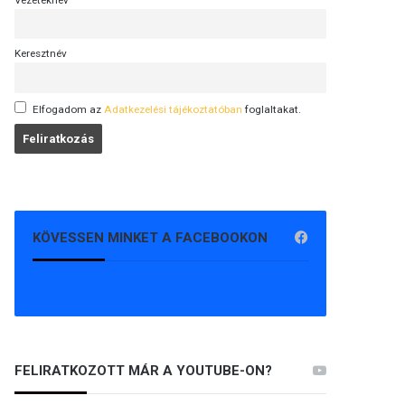
Vezetéknév
Keresztnév
Elfogadom az
Adatkezelési tájékoztatóban
foglaltakat.
KÖVESSEN MINKET A FACEBOOKON
FELIRATKOZOTT MÁR A YOUTUBE-ON?