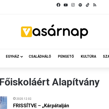
Facebook
YouTube
Instagram
Spotify
TikTok
RSS
EGYHÁZ
CSALÁDHÁLÓ
PENGETŐ
KULTÚRA
SZ
Főiskoláért Alapítvány
2020.12.02.
FRISSÍTVE – „Kárpátalján